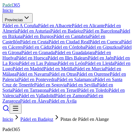
Padel
365
Inicio
Provincias
Pádel en A Coruña
Pádel en Albacete
Pádel en Alicante
Pádel en
Almería
Pádel en Asturias
Pádel en Badajoz
Pádel en Barcelona
Pádel
en Bizkaia
Pádel en Burgos
Pádel en Cantabria
Pádel en
Castellón
Pádel en Ceuta
Pádel en Ciudad Real
Pádel en Cuenca
Pádel
en Cáceres
Pádel en Cádiz
Pádel en Córdoba
Pádel en Gipuzkoa
Pádel
en Girona
Pádel en Granada
Pádel en Guadalajara
Pádel en
Huelva
Pádel en Huesca
Pádel en Illes Balears
Pádel en Jaén
Pádel en
La Rioja
Pádel en Las Palmas
Pádel en León
Pádel en Lleida
Pádel en
Lugo
Pádel en Madrid
Pádel en Melilla
Pádel en Murcia
Pádel en
Málaga
Pádel en Navarra
Pádel en Otras
Pádel en Ourense
Pádel en
Palencia
Pádel en Pontevedra
Pádel en Salamanca
Pádel en Santa
Cruz de Tenerife
Pádel en Segovia
Pádel en Sevilla
Pádel en
Soria
Pádel en Tarragona
Pádel en Teruel
Pádel en Toledo
Pádel en
Valencia
Pádel en Valladolid
Pádel en Zamora
Pádel en
Zaragoza
Pádel en Álava
Pádel en Ávila
Inicio
Pádel en Badajoz
Pistas de Pádel en Alange
Padel365