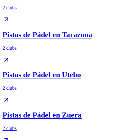
2
clubs
Pistas de Pádel en Tarazona
2
clubs
Pistas de Pádel en Utebo
2
clubs
Pistas de Pádel en Zuera
2
clubs