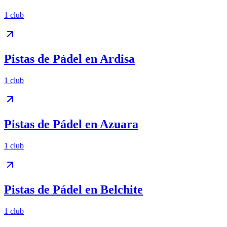
1
club
Pistas de Pádel en Ardisa
1
club
Pistas de Pádel en Azuara
1
club
Pistas de Pádel en Belchite
1
club