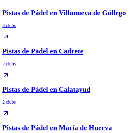
Pistas de Pádel en Villanueva de Gállego
3
clubs
Pistas de Pádel en Cadrete
2
clubs
Pistas de Pádel en Calatayud
2
clubs
Pistas de Pádel en María de Huerva