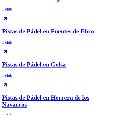
1
club
Pistas de Pádel en Fuentes de Ebro
1
club
Pistas de Pádel en Gelsa
1
club
Pistas de Pádel en Herrera de los
Navarros