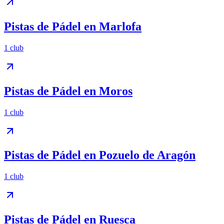
Pistas de Pádel en Marlofa
1
club
Pistas de Pádel en Moros
1
club
Pistas de Pádel en Pozuelo de Aragón
1
club
Pistas de Pádel en Ruesca