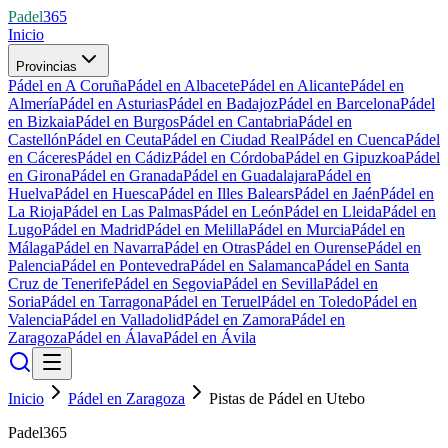
Padel
365
Inicio
Provincias
Pádel en A Coruña
Pádel en Albacete
Pádel en Alicante
Pádel en
Almería
Pádel en Asturias
Pádel en Badajoz
Pádel en Barcelona
Pádel
en Bizkaia
Pádel en Burgos
Pádel en Cantabria
Pádel en
Castellón
Pádel en Ceuta
Pádel en Ciudad Real
Pádel en Cuenca
Pádel
en Cáceres
Pádel en Cádiz
Pádel en Córdoba
Pádel en Gipuzkoa
Pádel
en Girona
Pádel en Granada
Pádel en Guadalajara
Pádel en
Huelva
Pádel en Huesca
Pádel en Illes Balears
Pádel en Jaén
Pádel en
La Rioja
Pádel en Las Palmas
Pádel en León
Pádel en Lleida
Pádel en
Lugo
Pádel en Madrid
Pádel en Melilla
Pádel en Murcia
Pádel en
Málaga
Pádel en Navarra
Pádel en Otras
Pádel en Ourense
Pádel en
Palencia
Pádel en Pontevedra
Pádel en Salamanca
Pádel en Santa
Cruz de Tenerife
Pádel en Segovia
Pádel en Sevilla
Pádel en
Soria
Pádel en Tarragona
Pádel en Teruel
Pádel en Toledo
Pádel en
Valencia
Pádel en Valladolid
Pádel en Zamora
Pádel en
Zaragoza
Pádel en Álava
Pádel en Ávila
Inicio
Pádel en Zaragoza
Pistas de Pádel en Utebo
Padel365