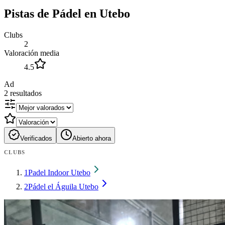
Pistas de Pádel en Utebo
Clubs
2
Valoración media
4.5
Ad
2
resultados
Verificados
Abierto ahora
CLUBS
1
Padel Indoor Utebo
2
Pádel el Águila Utebo