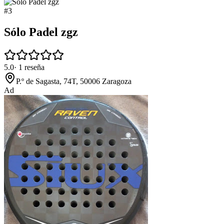
#
3
Sólo Padel zgz
5.0
·
1
reseña
P.º de Sagasta, 74T, 50006 Zaragoza
Ad