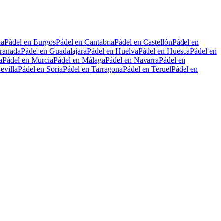
ia
Pádel en Burgos
Pádel en Cantabria
Pádel en Castellón
Pádel en
ranada
Pádel en Guadalajara
Pádel en Huelva
Pádel en Huesca
Pádel en
a
Pádel en Murcia
Pádel en Málaga
Pádel en Navarra
Pádel en
evilla
Pádel en Soria
Pádel en Tarragona
Pádel en Teruel
Pádel en