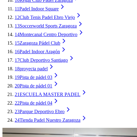
10
Regal Club Padel Zaragoza
11
Padel Indoor Square
12
Club Tenis Padel Ebro Viejo
13
Soccerworld Sports Zaragoza
14
Montecanal Centro Deportivo
15
Zaragoza Pádel Club
16
Padel Indoor Aragón
17
Club Deportivo Santiago
18
proyecta padel
19
Pista de pádel 03
20
Pista de pádel 01
21
ESCUELA MASTER PADEL
22
Pista de pádel 04
23
Parque Deportivo Ebro
24
Tienda Padel Nuestro Zaragoza