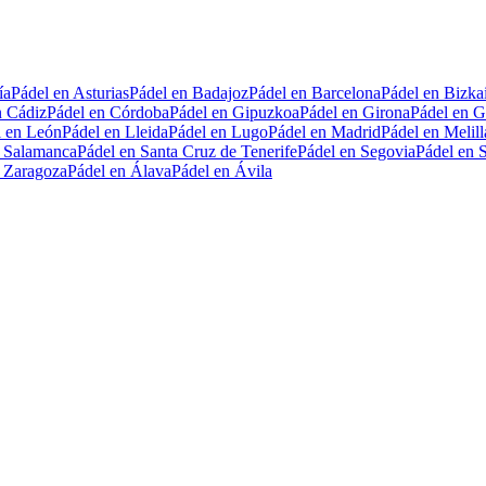
ía
Pádel en Asturias
Pádel en Badajoz
Pádel en Barcelona
Pádel en Bizka
n Cádiz
Pádel en Córdoba
Pádel en Gipuzkoa
Pádel en Girona
Pádel en G
l en León
Pádel en Lleida
Pádel en Lugo
Pádel en Madrid
Pádel en Melill
n Salamanca
Pádel en Santa Cruz de Tenerife
Pádel en Segovia
Pádel en S
n Zaragoza
Pádel en Álava
Pádel en Ávila