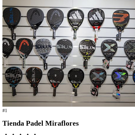
#
1
Tienda Padel Miraflores