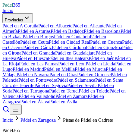
Padel
365
Inicio
Provincias
Pádel en A Coruña
Pádel en Albacete
Pádel en Alicante
Pádel en
Almería
Pádel en Asturias
Pádel en Badajoz
Pádel en Barcelona
Pádel
en Bizkaia
Pádel en Burgos
Pádel en Cantabria
Pádel en
Castellón
Pádel en Ceuta
Pádel en Ciudad Real
Pádel en Cuenca
Pádel
en Cáceres
Pádel en Cádiz
Pádel en Córdoba
Pádel en Gipuzkoa
Pádel
en Girona
Pádel en Granada
Pádel en Guadalajara
Pádel en
Huelva
Pádel en Huesca
Pádel en Illes Balears
Pádel en Jaén
Pádel en
La Rioja
Pádel en Las Palmas
Pádel en León
Pádel en Lleida
Pádel en
Lugo
Pádel en Madrid
Pádel en Melilla
Pádel en Murcia
Pádel en
Málaga
Pádel en Navarra
Pádel en Otras
Pádel en Ourense
Pádel en
Palencia
Pádel en Pontevedra
Pádel en Salamanca
Pádel en Santa
Cruz de Tenerife
Pádel en Segovia
Pádel en Sevilla
Pádel en
Soria
Pádel en Tarragona
Pádel en Teruel
Pádel en Toledo
Pádel en
Valencia
Pádel en Valladolid
Pádel en Zamora
Pádel en
Zaragoza
Pádel en Álava
Pádel en Ávila
Inicio
Pádel en Zaragoza
Pistas de Pádel en Cadrete
Padel365