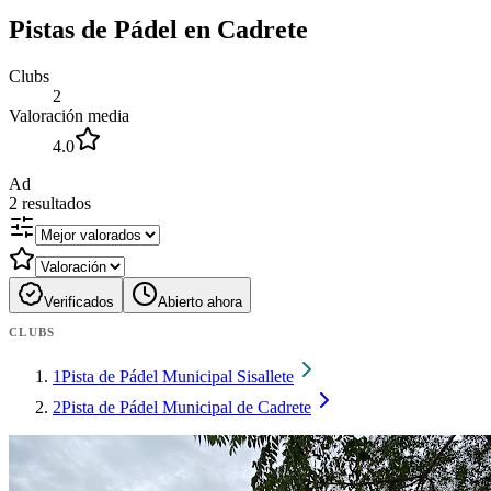
Pistas de Pádel en Cadrete
Clubs
2
Valoración media
4.0
Ad
2
resultados
Verificados
Abierto ahora
CLUBS
1
Pista de Pádel Municipal Sisallete
2
Pista de Pádel Municipal de Cadrete