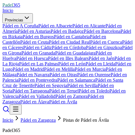
Padel
365
Inicio
Provincias
Pádel en A Coruña
Pádel en Albacete
Pádel en Alicante
Pádel en
Almería
Pádel en Asturias
Pádel en Badajoz
Pádel en Barcelona
Pádel
en Bizkaia
Pádel en Burgos
Pádel en Cantabria
Pádel en
Castellón
Pádel en Ceuta
Pádel en Ciudad Real
Pádel en Cuenca
Pádel
en Cáceres
Pádel en Cádiz
Pádel en Córdoba
Pádel en Gipuzkoa
Pádel
en Girona
Pádel en Granada
Pádel en Guadalajara
Pádel en
Huelva
Pádel en Huesca
Pádel en Illes Balears
Pádel en Jaén
Pádel en
La Rioja
Pádel en Las Palmas
Pádel en León
Pádel en Lleida
Pádel en
Lugo
Pádel en Madrid
Pádel en Melilla
Pádel en Murcia
Pádel en
Málaga
Pádel en Navarra
Pádel en Otras
Pádel en Ourense
Pádel en
Palencia
Pádel en Pontevedra
Pádel en Salamanca
Pádel en Santa
Cruz de Tenerife
Pádel en Segovia
Pádel en Sevilla
Pádel en
Soria
Pádel en Tarragona
Pádel en Teruel
Pádel en Toledo
Pádel en
Valencia
Pádel en Valladolid
Pádel en Zamora
Pádel en
Zaragoza
Pádel en Álava
Pádel en Ávila
Inicio
Pádel en Zaragoza
Pistas de Pádel en Ávila‎
Padel365