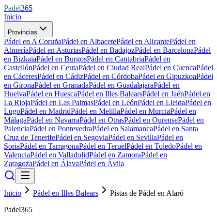
Padel
365
Inicio
Provincias
Pádel en A Coruña
Pádel en Albacete
Pádel en Alicante
Pádel en
Almería
Pádel en Asturias
Pádel en Badajoz
Pádel en Barcelona
Pádel
en Bizkaia
Pádel en Burgos
Pádel en Cantabria
Pádel en
Castellón
Pádel en Ceuta
Pádel en Ciudad Real
Pádel en Cuenca
Pádel
en Cáceres
Pádel en Cádiz
Pádel en Córdoba
Pádel en Gipuzkoa
Pádel
en Girona
Pádel en Granada
Pádel en Guadalajara
Pádel en
Huelva
Pádel en Huesca
Pádel en Illes Balears
Pádel en Jaén
Pádel en
La Rioja
Pádel en Las Palmas
Pádel en León
Pádel en Lleida
Pádel en
Lugo
Pádel en Madrid
Pádel en Melilla
Pádel en Murcia
Pádel en
Málaga
Pádel en Navarra
Pádel en Otras
Pádel en Ourense
Pádel en
Palencia
Pádel en Pontevedra
Pádel en Salamanca
Pádel en Santa
Cruz de Tenerife
Pádel en Segovia
Pádel en Sevilla
Pádel en
Soria
Pádel en Tarragona
Pádel en Teruel
Pádel en Toledo
Pádel en
Valencia
Pádel en Valladolid
Pádel en Zamora
Pádel en
Zaragoza
Pádel en Álava
Pádel en Ávila
Inicio
Pádel en Illes Balears
Pistas de Pádel en Alaró
Padel365