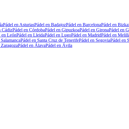
ía
Pádel en Asturias
Pádel en Badajoz
Pádel en Barcelona
Pádel en Bizka
n Cádiz
Pádel en Córdoba
Pádel en Gipuzkoa
Pádel en Girona
Pádel en G
l en León
Pádel en Lleida
Pádel en Lugo
Pádel en Madrid
Pádel en Melill
n Salamanca
Pádel en Santa Cruz de Tenerife
Pádel en Segovia
Pádel en S
n Zaragoza
Pádel en Álava
Pádel en Ávila