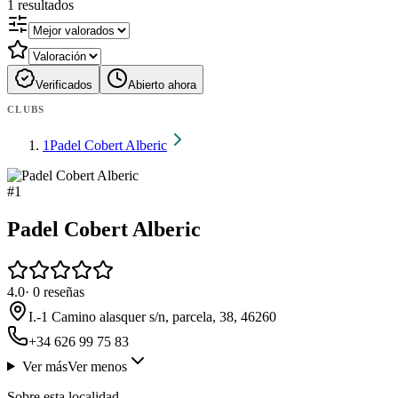
1
resultados
Verificados
Abierto ahora
CLUBS
1
Padel Cobert Alberic
#
1
Padel Cobert Alberic
4.0
·
0
reseñas
I.-1 Camino alasquer s/n, parcela, 38, 46260
+34 626 99 75 83
Ver más
Ver menos
Sobre esta localidad