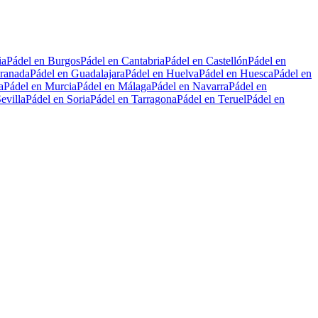
ia
Pádel en Burgos
Pádel en Cantabria
Pádel en Castellón
Pádel en
ranada
Pádel en Guadalajara
Pádel en Huelva
Pádel en Huesca
Pádel en
a
Pádel en Murcia
Pádel en Málaga
Pádel en Navarra
Pádel en
evilla
Pádel en Soria
Pádel en Tarragona
Pádel en Teruel
Pádel en