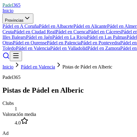
Padel
365
Inicio
Provincias
Pádel en A Coruña
Pádel en Albacete
Pádel en Alicante
Pádel en Almer
Ceuta
Pádel en Ciudad Real
Pádel en Cuenca
Pádel en Cáceres
Pádel e
Illes Balears
Pádel en Jaén
Pádel en La Rioja
Pádel en Las Palmas
Páde
Otras
Pádel en Ourense
Pádel en Palencia
Pádel en Pontevedra
Pádel e
Toledo
Pádel en Valencia
Pádel en Valladolid
Pádel en Zamora
Pádel e
Inicio
Pádel en Valencia
Pistas de Pádel en Alberic
Padel365
Pistas de Pádel en Alberic
Clubs
1
Valoración media
4.0
Ad