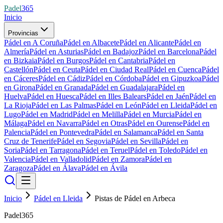
Padel
365
Inicio
Provincias
Pádel en A Coruña
Pádel en Albacete
Pádel en Alicante
Pádel en
Almería
Pádel en Asturias
Pádel en Badajoz
Pádel en Barcelona
Pádel
en Bizkaia
Pádel en Burgos
Pádel en Cantabria
Pádel en
Castellón
Pádel en Ceuta
Pádel en Ciudad Real
Pádel en Cuenca
Pádel
en Cáceres
Pádel en Cádiz
Pádel en Córdoba
Pádel en Gipuzkoa
Pádel
en Girona
Pádel en Granada
Pádel en Guadalajara
Pádel en
Huelva
Pádel en Huesca
Pádel en Illes Balears
Pádel en Jaén
Pádel en
La Rioja
Pádel en Las Palmas
Pádel en León
Pádel en Lleida
Pádel en
Lugo
Pádel en Madrid
Pádel en Melilla
Pádel en Murcia
Pádel en
Málaga
Pádel en Navarra
Pádel en Otras
Pádel en Ourense
Pádel en
Palencia
Pádel en Pontevedra
Pádel en Salamanca
Pádel en Santa
Cruz de Tenerife
Pádel en Segovia
Pádel en Sevilla
Pádel en
Soria
Pádel en Tarragona
Pádel en Teruel
Pádel en Toledo
Pádel en
Valencia
Pádel en Valladolid
Pádel en Zamora
Pádel en
Zaragoza
Pádel en Álava
Pádel en Ávila
Inicio
Pádel en Lleida
Pistas de Pádel en Arbeca
Padel365