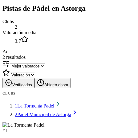
Pistas de Pádel en Astorga
Clubs
2
Valoración media
3.7
Ad
2
resultados
Verificados
Abierto ahora
CLUBS
1
La Tormenta Padel
2
Padel Municipal de Astorga
#
1