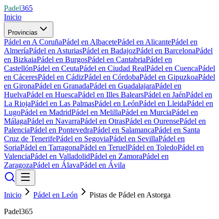
Padel
365
Inicio
Provincias
Pádel en A Coruña
Pádel en Albacete
Pádel en Alicante
Pádel en
Almería
Pádel en Asturias
Pádel en Badajoz
Pádel en Barcelona
Pádel
en Bizkaia
Pádel en Burgos
Pádel en Cantabria
Pádel en
Castellón
Pádel en Ceuta
Pádel en Ciudad Real
Pádel en Cuenca
Pádel
en Cáceres
Pádel en Cádiz
Pádel en Córdoba
Pádel en Gipuzkoa
Pádel
en Girona
Pádel en Granada
Pádel en Guadalajara
Pádel en
Huelva
Pádel en Huesca
Pádel en Illes Balears
Pádel en Jaén
Pádel en
La Rioja
Pádel en Las Palmas
Pádel en León
Pádel en Lleida
Pádel en
Lugo
Pádel en Madrid
Pádel en Melilla
Pádel en Murcia
Pádel en
Málaga
Pádel en Navarra
Pádel en Otras
Pádel en Ourense
Pádel en
Palencia
Pádel en Pontevedra
Pádel en Salamanca
Pádel en Santa
Cruz de Tenerife
Pádel en Segovia
Pádel en Sevilla
Pádel en
Soria
Pádel en Tarragona
Pádel en Teruel
Pádel en Toledo
Pádel en
Valencia
Pádel en Valladolid
Pádel en Zamora
Pádel en
Zaragoza
Pádel en Álava
Pádel en Ávila
Inicio
Pádel en León
Pistas de Pádel en Astorga
Padel365