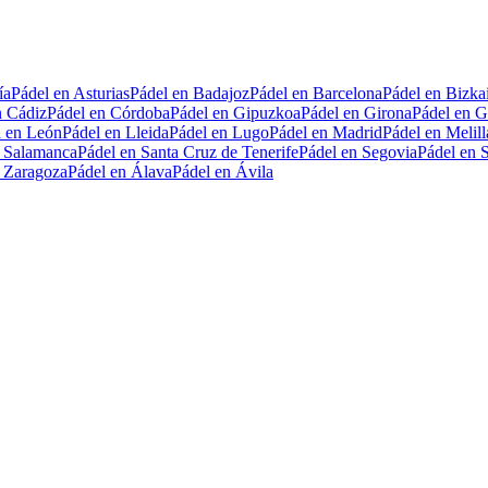
ía
Pádel en Asturias
Pádel en Badajoz
Pádel en Barcelona
Pádel en Bizka
n Cádiz
Pádel en Córdoba
Pádel en Gipuzkoa
Pádel en Girona
Pádel en G
l en León
Pádel en Lleida
Pádel en Lugo
Pádel en Madrid
Pádel en Melill
n Salamanca
Pádel en Santa Cruz de Tenerife
Pádel en Segovia
Pádel en S
n Zaragoza
Pádel en Álava
Pádel en Ávila