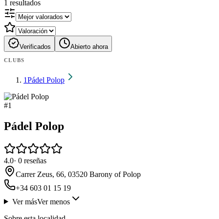
1
resultados
Verificados
Abierto ahora
CLUBS
1
Pádel Polop
#
1
Pádel Polop
4.0
·
0
reseñas
Carrer Zeus, 66, 03520 Barony of Polop
+34 603 01 15 19
Ver más
Ver menos
Sobre esta localidad