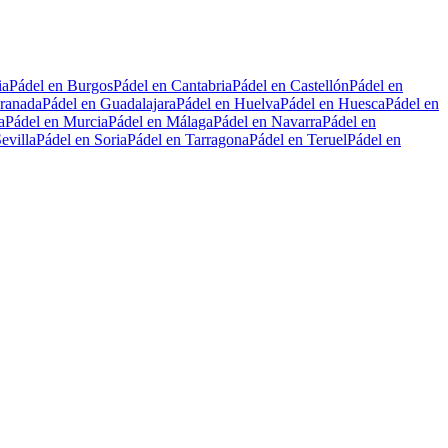
ia
Pádel en Burgos
Pádel en Cantabria
Pádel en Castellón
Pádel en
ranada
Pádel en Guadalajara
Pádel en Huelva
Pádel en Huesca
Pádel en
a
Pádel en Murcia
Pádel en Málaga
Pádel en Navarra
Pádel en
evilla
Pádel en Soria
Pádel en Tarragona
Pádel en Teruel
Pádel en