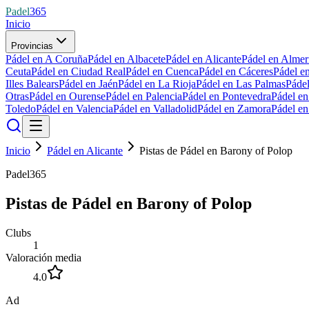
Padel
365
Inicio
Provincias
Pádel en A Coruña
Pádel en Albacete
Pádel en Alicante
Pádel en Almer
Ceuta
Pádel en Ciudad Real
Pádel en Cuenca
Pádel en Cáceres
Pádel e
Illes Balears
Pádel en Jaén
Pádel en La Rioja
Pádel en Las Palmas
Páde
Otras
Pádel en Ourense
Pádel en Palencia
Pádel en Pontevedra
Pádel e
Toledo
Pádel en Valencia
Pádel en Valladolid
Pádel en Zamora
Pádel e
Inicio
Pádel en Alicante
Pistas de Pádel en Barony of Polop
Padel365
Pistas de Pádel en Barony of Polop
Clubs
1
Valoración media
4.0
Ad