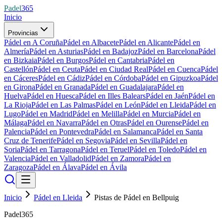
Padel
365
Inicio
Provincias
Pádel en A Coruña
Pádel en Albacete
Pádel en Alicante
Pádel en
Almería
Pádel en Asturias
Pádel en Badajoz
Pádel en Barcelona
Pádel
en Bizkaia
Pádel en Burgos
Pádel en Cantabria
Pádel en
Castellón
Pádel en Ceuta
Pádel en Ciudad Real
Pádel en Cuenca
Pádel
en Cáceres
Pádel en Cádiz
Pádel en Córdoba
Pádel en Gipuzkoa
Pádel
en Girona
Pádel en Granada
Pádel en Guadalajara
Pádel en
Huelva
Pádel en Huesca
Pádel en Illes Balears
Pádel en Jaén
Pádel en
La Rioja
Pádel en Las Palmas
Pádel en León
Pádel en Lleida
Pádel en
Lugo
Pádel en Madrid
Pádel en Melilla
Pádel en Murcia
Pádel en
Málaga
Pádel en Navarra
Pádel en Otras
Pádel en Ourense
Pádel en
Palencia
Pádel en Pontevedra
Pádel en Salamanca
Pádel en Santa
Cruz de Tenerife
Pádel en Segovia
Pádel en Sevilla
Pádel en
Soria
Pádel en Tarragona
Pádel en Teruel
Pádel en Toledo
Pádel en
Valencia
Pádel en Valladolid
Pádel en Zamora
Pádel en
Zaragoza
Pádel en Álava
Pádel en Ávila
Inicio
Pádel en Lleida
Pistas de Pádel en Bellpuig
Padel365