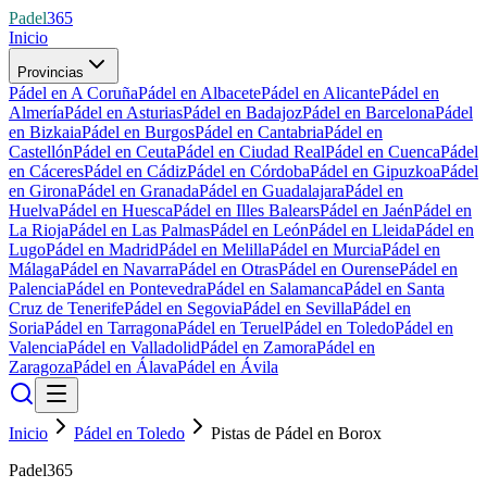
Padel
365
Inicio
Provincias
Pádel en A Coruña
Pádel en Albacete
Pádel en Alicante
Pádel en
Almería
Pádel en Asturias
Pádel en Badajoz
Pádel en Barcelona
Pádel
en Bizkaia
Pádel en Burgos
Pádel en Cantabria
Pádel en
Castellón
Pádel en Ceuta
Pádel en Ciudad Real
Pádel en Cuenca
Pádel
en Cáceres
Pádel en Cádiz
Pádel en Córdoba
Pádel en Gipuzkoa
Pádel
en Girona
Pádel en Granada
Pádel en Guadalajara
Pádel en
Huelva
Pádel en Huesca
Pádel en Illes Balears
Pádel en Jaén
Pádel en
La Rioja
Pádel en Las Palmas
Pádel en León
Pádel en Lleida
Pádel en
Lugo
Pádel en Madrid
Pádel en Melilla
Pádel en Murcia
Pádel en
Málaga
Pádel en Navarra
Pádel en Otras
Pádel en Ourense
Pádel en
Palencia
Pádel en Pontevedra
Pádel en Salamanca
Pádel en Santa
Cruz de Tenerife
Pádel en Segovia
Pádel en Sevilla
Pádel en
Soria
Pádel en Tarragona
Pádel en Teruel
Pádel en Toledo
Pádel en
Valencia
Pádel en Valladolid
Pádel en Zamora
Pádel en
Zaragoza
Pádel en Álava
Pádel en Ávila
Inicio
Pádel en Toledo
Pistas de Pádel en Borox
Padel365