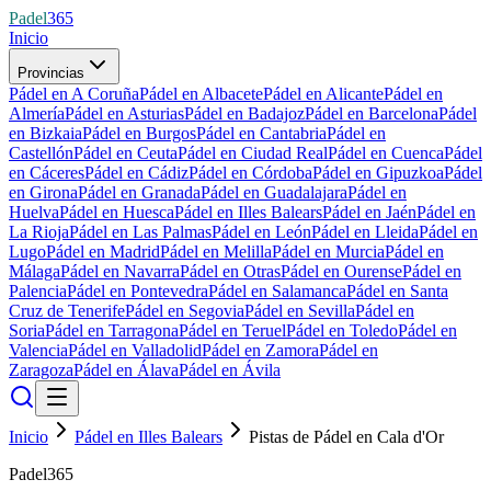
Padel
365
Inicio
Provincias
Pádel en A Coruña
Pádel en Albacete
Pádel en Alicante
Pádel en
Almería
Pádel en Asturias
Pádel en Badajoz
Pádel en Barcelona
Pádel
en Bizkaia
Pádel en Burgos
Pádel en Cantabria
Pádel en
Castellón
Pádel en Ceuta
Pádel en Ciudad Real
Pádel en Cuenca
Pádel
en Cáceres
Pádel en Cádiz
Pádel en Córdoba
Pádel en Gipuzkoa
Pádel
en Girona
Pádel en Granada
Pádel en Guadalajara
Pádel en
Huelva
Pádel en Huesca
Pádel en Illes Balears
Pádel en Jaén
Pádel en
La Rioja
Pádel en Las Palmas
Pádel en León
Pádel en Lleida
Pádel en
Lugo
Pádel en Madrid
Pádel en Melilla
Pádel en Murcia
Pádel en
Málaga
Pádel en Navarra
Pádel en Otras
Pádel en Ourense
Pádel en
Palencia
Pádel en Pontevedra
Pádel en Salamanca
Pádel en Santa
Cruz de Tenerife
Pádel en Segovia
Pádel en Sevilla
Pádel en
Soria
Pádel en Tarragona
Pádel en Teruel
Pádel en Toledo
Pádel en
Valencia
Pádel en Valladolid
Pádel en Zamora
Pádel en
Zaragoza
Pádel en Álava
Pádel en Ávila
Inicio
Pádel en Illes Balears
Pistas de Pádel en Cala d'Or
Padel365