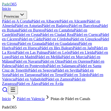
Padel
365
Inicio
Provincias
Pádel en A Coruña
Pádel en Albacete
Pádel en Alicante
Pádel en
Almería
Pádel en Asturias
Pádel en Badajoz
Pádel en Barcelona
Pádel
en Bizkaia
Pádel en Burgos
Pádel en Cantabria
Pádel en
Castellón
Pádel en Ceuta
Pádel en Ciudad Real
Pádel en Cuenca
Pádel
en Cáceres
Pádel en Cádiz
Pádel en Córdoba
Pádel en Gipuzkoa
Pádel
en Girona
Pádel en Granada
Pádel en Guadalajara
Pádel en
Huelva
Pádel en Huesca
Pádel en Illes Balears
Pádel en Jaén
Pádel en
La Rioja
Pádel en Las Palmas
Pádel en León
Pádel en Lleida
Pádel en
Lugo
Pádel en Madrid
Pádel en Melilla
Pádel en Murcia
Pádel en
Málaga
Pádel en Navarra
Pádel en Otras
Pádel en Ourense
Pádel en
Palencia
Pádel en Pontevedra
Pádel en Salamanca
Pádel en Santa
Cruz de Tenerife
Pádel en Segovia
Pádel en Sevilla
Pádel en
Soria
Pádel en Tarragona
Pádel en Teruel
Pádel en Toledo
Pádel en
Valencia
Pádel en Valladolid
Pádel en Zamora
Pádel en
Zaragoza
Pádel en Álava
Pádel en Ávila
Inicio
Pádel en Valencia
Pistas de Pádel en Canals
Padel365