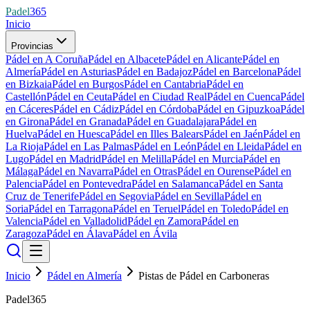
Padel
365
Inicio
Provincias
Pádel en A Coruña
Pádel en Albacete
Pádel en Alicante
Pádel en
Almería
Pádel en Asturias
Pádel en Badajoz
Pádel en Barcelona
Pádel
en Bizkaia
Pádel en Burgos
Pádel en Cantabria
Pádel en
Castellón
Pádel en Ceuta
Pádel en Ciudad Real
Pádel en Cuenca
Pádel
en Cáceres
Pádel en Cádiz
Pádel en Córdoba
Pádel en Gipuzkoa
Pádel
en Girona
Pádel en Granada
Pádel en Guadalajara
Pádel en
Huelva
Pádel en Huesca
Pádel en Illes Balears
Pádel en Jaén
Pádel en
La Rioja
Pádel en Las Palmas
Pádel en León
Pádel en Lleida
Pádel en
Lugo
Pádel en Madrid
Pádel en Melilla
Pádel en Murcia
Pádel en
Málaga
Pádel en Navarra
Pádel en Otras
Pádel en Ourense
Pádel en
Palencia
Pádel en Pontevedra
Pádel en Salamanca
Pádel en Santa
Cruz de Tenerife
Pádel en Segovia
Pádel en Sevilla
Pádel en
Soria
Pádel en Tarragona
Pádel en Teruel
Pádel en Toledo
Pádel en
Valencia
Pádel en Valladolid
Pádel en Zamora
Pádel en
Zaragoza
Pádel en Álava
Pádel en Ávila
Inicio
Pádel en Almería
Pistas de Pádel en Carboneras
Padel365