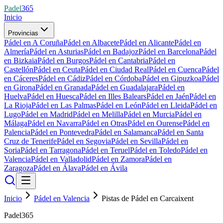
Padel
365
Inicio
Provincias
Pádel en A Coruña
Pádel en Albacete
Pádel en Alicante
Pádel en
Almería
Pádel en Asturias
Pádel en Badajoz
Pádel en Barcelona
Pádel
en Bizkaia
Pádel en Burgos
Pádel en Cantabria
Pádel en
Castellón
Pádel en Ceuta
Pádel en Ciudad Real
Pádel en Cuenca
Pádel
en Cáceres
Pádel en Cádiz
Pádel en Córdoba
Pádel en Gipuzkoa
Pádel
en Girona
Pádel en Granada
Pádel en Guadalajara
Pádel en
Huelva
Pádel en Huesca
Pádel en Illes Balears
Pádel en Jaén
Pádel en
La Rioja
Pádel en Las Palmas
Pádel en León
Pádel en Lleida
Pádel en
Lugo
Pádel en Madrid
Pádel en Melilla
Pádel en Murcia
Pádel en
Málaga
Pádel en Navarra
Pádel en Otras
Pádel en Ourense
Pádel en
Palencia
Pádel en Pontevedra
Pádel en Salamanca
Pádel en Santa
Cruz de Tenerife
Pádel en Segovia
Pádel en Sevilla
Pádel en
Soria
Pádel en Tarragona
Pádel en Teruel
Pádel en Toledo
Pádel en
Valencia
Pádel en Valladolid
Pádel en Zamora
Pádel en
Zaragoza
Pádel en Álava
Pádel en Ávila
Inicio
Pádel en Valencia
Pistas de Pádel en Carcaixent
Padel365