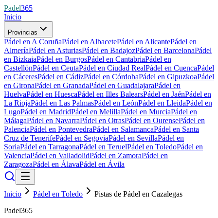
Padel
365
Inicio
Provincias
Pádel en A Coruña
Pádel en Albacete
Pádel en Alicante
Pádel en
Almería
Pádel en Asturias
Pádel en Badajoz
Pádel en Barcelona
Pádel
en Bizkaia
Pádel en Burgos
Pádel en Cantabria
Pádel en
Castellón
Pádel en Ceuta
Pádel en Ciudad Real
Pádel en Cuenca
Pádel
en Cáceres
Pádel en Cádiz
Pádel en Córdoba
Pádel en Gipuzkoa
Pádel
en Girona
Pádel en Granada
Pádel en Guadalajara
Pádel en
Huelva
Pádel en Huesca
Pádel en Illes Balears
Pádel en Jaén
Pádel en
La Rioja
Pádel en Las Palmas
Pádel en León
Pádel en Lleida
Pádel en
Lugo
Pádel en Madrid
Pádel en Melilla
Pádel en Murcia
Pádel en
Málaga
Pádel en Navarra
Pádel en Otras
Pádel en Ourense
Pádel en
Palencia
Pádel en Pontevedra
Pádel en Salamanca
Pádel en Santa
Cruz de Tenerife
Pádel en Segovia
Pádel en Sevilla
Pádel en
Soria
Pádel en Tarragona
Pádel en Teruel
Pádel en Toledo
Pádel en
Valencia
Pádel en Valladolid
Pádel en Zamora
Pádel en
Zaragoza
Pádel en Álava
Pádel en Ávila
Inicio
Pádel en Toledo
Pistas de Pádel en Cazalegas
Padel365