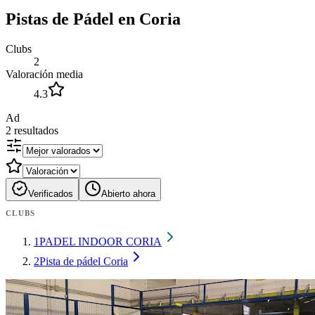
Pistas de Pádel en Coria
Clubs
2
Valoración media
4.3
Ad
2
resultados
Verificados
Abierto ahora
CLUBS
1
PADEL INDOOR CORIA
2
Pista de pádel Coria