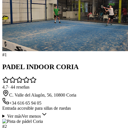
#
1
PADEL INDOOR CORIA
4.7
·
44
reseñas
C. Valle del Alagón, 56, 10800 Coria
+34 616 65 94 05
Entrada accesible para sillas de ruedas
Ver más
Ver menos
#
2