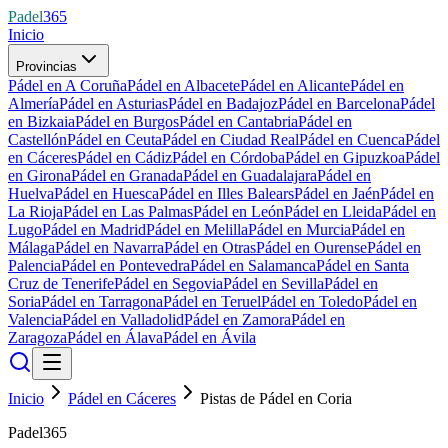
Padel
365
Inicio
Provincias
Pádel en A Coruña
Pádel en Albacete
Pádel en Alicante
Pádel en
Almería
Pádel en Asturias
Pádel en Badajoz
Pádel en Barcelona
Pádel
en Bizkaia
Pádel en Burgos
Pádel en Cantabria
Pádel en
Castellón
Pádel en Ceuta
Pádel en Ciudad Real
Pádel en Cuenca
Pádel
en Cáceres
Pádel en Cádiz
Pádel en Córdoba
Pádel en Gipuzkoa
Pádel
en Girona
Pádel en Granada
Pádel en Guadalajara
Pádel en
Huelva
Pádel en Huesca
Pádel en Illes Balears
Pádel en Jaén
Pádel en
La Rioja
Pádel en Las Palmas
Pádel en León
Pádel en Lleida
Pádel en
Lugo
Pádel en Madrid
Pádel en Melilla
Pádel en Murcia
Pádel en
Málaga
Pádel en Navarra
Pádel en Otras
Pádel en Ourense
Pádel en
Palencia
Pádel en Pontevedra
Pádel en Salamanca
Pádel en Santa
Cruz de Tenerife
Pádel en Segovia
Pádel en Sevilla
Pádel en
Soria
Pádel en Tarragona
Pádel en Teruel
Pádel en Toledo
Pádel en
Valencia
Pádel en Valladolid
Pádel en Zamora
Pádel en
Zaragoza
Pádel en Álava
Pádel en Ávila
Inicio
Pádel en Cáceres
Pistas de Pádel en Coria
Padel365