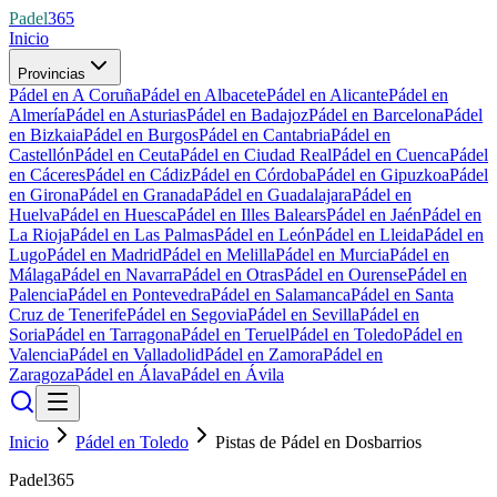
Padel
365
Inicio
Provincias
Pádel en A Coruña
Pádel en Albacete
Pádel en Alicante
Pádel en
Almería
Pádel en Asturias
Pádel en Badajoz
Pádel en Barcelona
Pádel
en Bizkaia
Pádel en Burgos
Pádel en Cantabria
Pádel en
Castellón
Pádel en Ceuta
Pádel en Ciudad Real
Pádel en Cuenca
Pádel
en Cáceres
Pádel en Cádiz
Pádel en Córdoba
Pádel en Gipuzkoa
Pádel
en Girona
Pádel en Granada
Pádel en Guadalajara
Pádel en
Huelva
Pádel en Huesca
Pádel en Illes Balears
Pádel en Jaén
Pádel en
La Rioja
Pádel en Las Palmas
Pádel en León
Pádel en Lleida
Pádel en
Lugo
Pádel en Madrid
Pádel en Melilla
Pádel en Murcia
Pádel en
Málaga
Pádel en Navarra
Pádel en Otras
Pádel en Ourense
Pádel en
Palencia
Pádel en Pontevedra
Pádel en Salamanca
Pádel en Santa
Cruz de Tenerife
Pádel en Segovia
Pádel en Sevilla
Pádel en
Soria
Pádel en Tarragona
Pádel en Teruel
Pádel en Toledo
Pádel en
Valencia
Pádel en Valladolid
Pádel en Zamora
Pádel en
Zaragoza
Pádel en Álava
Pádel en Ávila
Inicio
Pádel en Toledo
Pistas de Pádel en Dosbarrios
Padel365