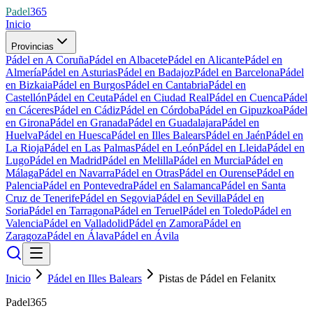
Padel
365
Inicio
Provincias
Pádel en A Coruña
Pádel en Albacete
Pádel en Alicante
Pádel en
Almería
Pádel en Asturias
Pádel en Badajoz
Pádel en Barcelona
Pádel
en Bizkaia
Pádel en Burgos
Pádel en Cantabria
Pádel en
Castellón
Pádel en Ceuta
Pádel en Ciudad Real
Pádel en Cuenca
Pádel
en Cáceres
Pádel en Cádiz
Pádel en Córdoba
Pádel en Gipuzkoa
Pádel
en Girona
Pádel en Granada
Pádel en Guadalajara
Pádel en
Huelva
Pádel en Huesca
Pádel en Illes Balears
Pádel en Jaén
Pádel en
La Rioja
Pádel en Las Palmas
Pádel en León
Pádel en Lleida
Pádel en
Lugo
Pádel en Madrid
Pádel en Melilla
Pádel en Murcia
Pádel en
Málaga
Pádel en Navarra
Pádel en Otras
Pádel en Ourense
Pádel en
Palencia
Pádel en Pontevedra
Pádel en Salamanca
Pádel en Santa
Cruz de Tenerife
Pádel en Segovia
Pádel en Sevilla
Pádel en
Soria
Pádel en Tarragona
Pádel en Teruel
Pádel en Toledo
Pádel en
Valencia
Pádel en Valladolid
Pádel en Zamora
Pádel en
Zaragoza
Pádel en Álava
Pádel en Ávila
Inicio
Pádel en Illes Balears
Pistas de Pádel en Felanitx
Padel365