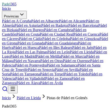
Padel
365
Inicio
Provincias
Pádel en A Coruña
Pádel en Albacete
Pádel en Alicante
Pádel en
Almería
Pádel en Asturias
Pádel en Badajoz
Pádel en Barcelona
Pádel
en Bizkaia
Pádel en Burgos
Pádel en Cantabria
Pádel en
Castellón
Pádel en Ceuta
Pádel en Ciudad Real
Pádel en Cuenca
Pádel
en Cáceres
Pádel en Cádiz
Pádel en Córdoba
Pádel en Gipuzkoa
Pádel
en Girona
Pádel en Granada
Pádel en Guadalajara
Pádel en
Huelva
Pádel en Huesca
Pádel en Illes Balears
Pádel en Jaén
Pádel en
La Rioja
Pádel en Las Palmas
Pádel en León
Pádel en Lleida
Pádel en
Lugo
Pádel en Madrid
Pádel en Melilla
Pádel en Murcia
Pádel en
Málaga
Pádel en Navarra
Pádel en Otras
Pádel en Ourense
Pádel en
Palencia
Pádel en Pontevedra
Pádel en Salamanca
Pádel en Santa
Cruz de Tenerife
Pádel en Segovia
Pádel en Sevilla
Pádel en
Soria
Pádel en Tarragona
Pádel en Teruel
Pádel en Toledo
Pádel en
Valencia
Pádel en Valladolid
Pádel en Zamora
Pádel en
Zaragoza
Pádel en Álava
Pádel en Ávila
Inicio
Pádel en Lleida
Pistas de Pádel en Golmés
Padel365