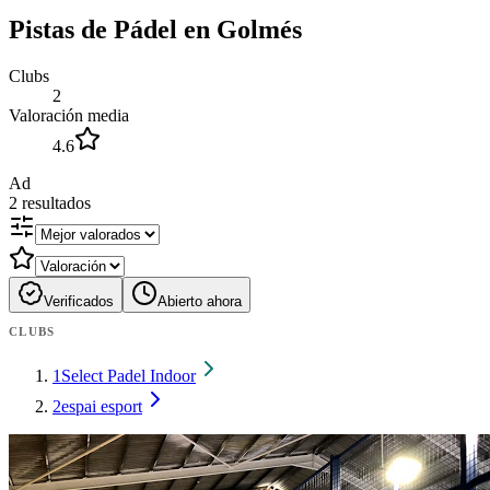
Pistas de Pádel en Golmés
Clubs
2
Valoración media
4.6
Ad
2
resultados
Verificados
Abierto ahora
CLUBS
1
Select Padel Indoor
2
espai esport