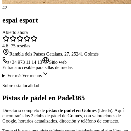
#
2
espai esport
Abierto ahora
4.6
·
75
reseñas
Rambla dels Països Catalans, 27, 25241 Golmés
+34 973 11 14 13
Sitio web
Entrada accesible para sillas de ruedas
Ver más
Ver menos
Sobre esta localidad
Pistas de pádel en Padel365
Directorio completo de
pistas de pádel en Golmés
(Lleida). Aquí
encontrarás los 2 clubs de pádel de Golmés, con valoraciones de
Google, horarios actualizados, dirección y teléfono de contacto.
Tanto si buscas una pista cubierta como instalaciones al aire libre, en