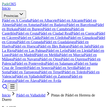
Padel
365
Inicio
Provincias
Pádel en A Coruña
Pádel en Albacete
Pádel en Alicante
Pádel en
Almería
Pádel en Asturias
Pádel en Badajoz
Pádel en Barcelona
Pádel
en Bizkaia
Pádel en Burgos
Pádel en Cantabria
Pádel en
Castellón
Pádel en Ceuta
Pádel en Ciudad Real
Pádel en Cuenca
Pádel
en Cáceres
Pádel en Cádiz
Pádel en Córdoba
Pádel en Gipuzkoa
Pádel
en Girona
Pádel en Granada
Pádel en Guadalajara
Pádel en
Huelva
Pádel en Huesca
Pádel en Illes Balears
Pádel en Jaén
Pádel en
La Rioja
Pádel en Las Palmas
Pádel en León
Pádel en Lleida
Pádel en
Lugo
Pádel en Madrid
Pádel en Melilla
Pádel en Murcia
Pádel en
Málaga
Pádel en Navarra
Pádel en Otras
Pádel en Ourense
Pádel en
Palencia
Pádel en Pontevedra
Pádel en Salamanca
Pádel en Santa
Cruz de Tenerife
Pádel en Segovia
Pádel en Sevilla
Pádel en
Soria
Pádel en Tarragona
Pádel en Teruel
Pádel en Toledo
Pádel en
Valencia
Pádel en Valladolid
Pádel en Zamora
Pádel en
Zaragoza
Pádel en Álava
Pádel en Ávila
Inicio
Pádel en Valladolid
Pistas de Pádel en Herrera de
Duero