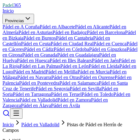
Padel
365
Inicio
Provincias
Pádel en A Coruña
Pádel en Albacete
Pádel en Alicante
Pádel en
Almería
Pádel en Asturias
Pádel en Badajoz
Pádel en Barcelona
Pádel
en Bizkaia
Pádel en Burgos
Pádel en Cantabria
Pádel en
Castellón
Pádel en Ceuta
Pádel en Ciudad Real
Pádel en Cuenca
Pádel
en Cáceres
Pádel en Cádiz
Pádel en Córdoba
Pádel en Gipuzkoa
Pádel
en Girona
Pádel en Granada
Pádel en Guadalajara
Pádel en
Huelva
Pádel en Huesca
Pádel en Illes Balears
Pádel en Jaén
Pádel en
La Rioja
Pádel en Las Palmas
Pádel en León
Pádel en Lleida
Pádel en
Lugo
Pádel en Madrid
Pádel en Melilla
Pádel en Murcia
Pádel en
Málaga
Pádel en Navarra
Pádel en Otras
Pádel en Ourense
Pádel en
Palencia
Pádel en Pontevedra
Pádel en Salamanca
Pádel en Santa
Cruz de Tenerife
Pádel en Segovia
Pádel en Sevilla
Pádel en
Soria
Pádel en Tarragona
Pádel en Teruel
Pádel en Toledo
Pádel en
Valencia
Pádel en Valladolid
Pádel en Zamora
Pádel en
Zaragoza
Pádel en Álava
Pádel en Ávila
Inicio
Pádel en Valladolid
Pistas de Pádel en Herrín de
Campos