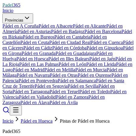
Padel
365
Inicio
Provincias
Pádel en A Coruña
Pádel en Albacete
Pádel en Alicante
Pádel en
Almería
Pádel en Asturias
Pádel en Badajoz
Pádel en Barcelona
Pádel
en Bizkaia
Pádel en Burgos
Pádel en Cantabria
Pádel en
Castellón
Pádel en Ceuta
Pádel en Ciudad Real
Pádel en Cuenca
Pádel
en Cáceres
Pádel en Cádiz
Pádel en Córdoba
Pádel en Gipuzkoa
Pádel
en Girona
Pádel en Granada
Pádel en Guadalajara
Pádel en
Huelva
Pádel en Huesca
Pádel en Illes Balears
Pádel en Jaén
Pádel en
La Rioja
Pádel en Las Palmas
Pádel en León
Pádel en Lleida
Pádel en
Lugo
Pádel en Madrid
Pádel en Melilla
Pádel en Murcia
Pádel en
Málaga
Pádel en Navarra
Pádel en Otras
Pádel en Ourense
Pádel en
Palencia
Pádel en Pontevedra
Pádel en Salamanca
Pádel en Santa
Cruz de Tenerife
Pádel en Segovia
Pádel en Sevilla
Pádel en
Soria
Pádel en Tarragona
Pádel en Teruel
Pádel en Toledo
Pádel en
Valencia
Pádel en Valladolid
Pádel en Zamora
Pádel en
Zaragoza
Pádel en Álava
Pádel en Ávila
Inicio
Pádel en Huesca
Pistas de Pádel en Huesca
Padel365