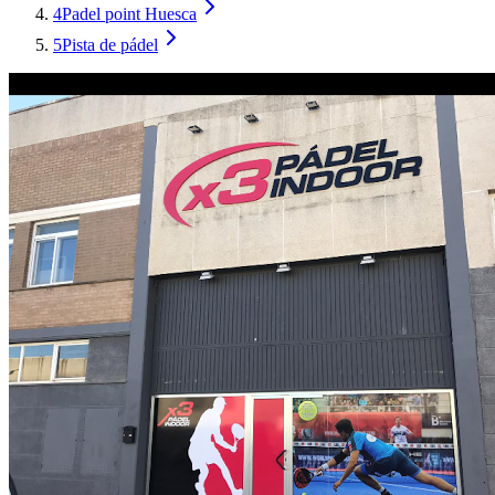
4
Padel point Huesca
5
Pista de pádel