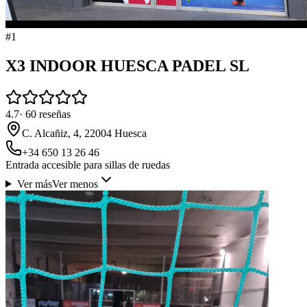
#
1
X3 INDOOR HUESCA PADEL SL
4.7
·
60
reseñas
C. Alcañiz, 4, 22004 Huesca
+34 650 13 26 46
Entrada accesible para sillas de ruedas
Ver más
Ver menos