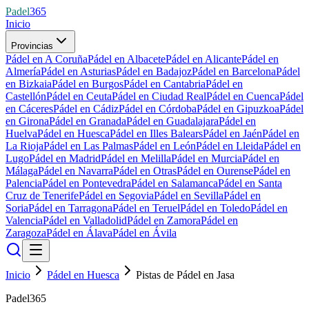
Padel
365
Inicio
Provincias
Pádel en A Coruña
Pádel en Albacete
Pádel en Alicante
Pádel en
Almería
Pádel en Asturias
Pádel en Badajoz
Pádel en Barcelona
Pádel
en Bizkaia
Pádel en Burgos
Pádel en Cantabria
Pádel en
Castellón
Pádel en Ceuta
Pádel en Ciudad Real
Pádel en Cuenca
Pádel
en Cáceres
Pádel en Cádiz
Pádel en Córdoba
Pádel en Gipuzkoa
Pádel
en Girona
Pádel en Granada
Pádel en Guadalajara
Pádel en
Huelva
Pádel en Huesca
Pádel en Illes Balears
Pádel en Jaén
Pádel en
La Rioja
Pádel en Las Palmas
Pádel en León
Pádel en Lleida
Pádel en
Lugo
Pádel en Madrid
Pádel en Melilla
Pádel en Murcia
Pádel en
Málaga
Pádel en Navarra
Pádel en Otras
Pádel en Ourense
Pádel en
Palencia
Pádel en Pontevedra
Pádel en Salamanca
Pádel en Santa
Cruz de Tenerife
Pádel en Segovia
Pádel en Sevilla
Pádel en
Soria
Pádel en Tarragona
Pádel en Teruel
Pádel en Toledo
Pádel en
Valencia
Pádel en Valladolid
Pádel en Zamora
Pádel en
Zaragoza
Pádel en Álava
Pádel en Ávila
Inicio
Pádel en Huesca
Pistas de Pádel en Jasa
Padel365