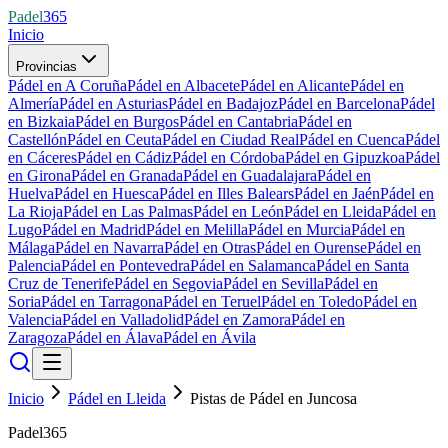
Padel
365
Inicio
Provincias
Pádel en A Coruña
Pádel en Albacete
Pádel en Alicante
Pádel en
Almería
Pádel en Asturias
Pádel en Badajoz
Pádel en Barcelona
Pádel
en Bizkaia
Pádel en Burgos
Pádel en Cantabria
Pádel en
Castellón
Pádel en Ceuta
Pádel en Ciudad Real
Pádel en Cuenca
Pádel
en Cáceres
Pádel en Cádiz
Pádel en Córdoba
Pádel en Gipuzkoa
Pádel
en Girona
Pádel en Granada
Pádel en Guadalajara
Pádel en
Huelva
Pádel en Huesca
Pádel en Illes Balears
Pádel en Jaén
Pádel en
La Rioja
Pádel en Las Palmas
Pádel en León
Pádel en Lleida
Pádel en
Lugo
Pádel en Madrid
Pádel en Melilla
Pádel en Murcia
Pádel en
Málaga
Pádel en Navarra
Pádel en Otras
Pádel en Ourense
Pádel en
Palencia
Pádel en Pontevedra
Pádel en Salamanca
Pádel en Santa
Cruz de Tenerife
Pádel en Segovia
Pádel en Sevilla
Pádel en
Soria
Pádel en Tarragona
Pádel en Teruel
Pádel en Toledo
Pádel en
Valencia
Pádel en Valladolid
Pádel en Zamora
Pádel en
Zaragoza
Pádel en Álava
Pádel en Ávila
Inicio
Pádel en Lleida
Pistas de Pádel en Juncosa
Padel365