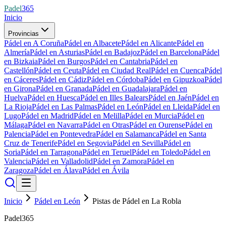
Padel
365
Inicio
Provincias
Pádel en A Coruña
Pádel en Albacete
Pádel en Alicante
Pádel en
Almería
Pádel en Asturias
Pádel en Badajoz
Pádel en Barcelona
Pádel
en Bizkaia
Pádel en Burgos
Pádel en Cantabria
Pádel en
Castellón
Pádel en Ceuta
Pádel en Ciudad Real
Pádel en Cuenca
Pádel
en Cáceres
Pádel en Cádiz
Pádel en Córdoba
Pádel en Gipuzkoa
Pádel
en Girona
Pádel en Granada
Pádel en Guadalajara
Pádel en
Huelva
Pádel en Huesca
Pádel en Illes Balears
Pádel en Jaén
Pádel en
La Rioja
Pádel en Las Palmas
Pádel en León
Pádel en Lleida
Pádel en
Lugo
Pádel en Madrid
Pádel en Melilla
Pádel en Murcia
Pádel en
Málaga
Pádel en Navarra
Pádel en Otras
Pádel en Ourense
Pádel en
Palencia
Pádel en Pontevedra
Pádel en Salamanca
Pádel en Santa
Cruz de Tenerife
Pádel en Segovia
Pádel en Sevilla
Pádel en
Soria
Pádel en Tarragona
Pádel en Teruel
Pádel en Toledo
Pádel en
Valencia
Pádel en Valladolid
Pádel en Zamora
Pádel en
Zaragoza
Pádel en Álava
Pádel en Ávila
Inicio
Pádel en León
Pistas de Pádel en La Robla
Padel365