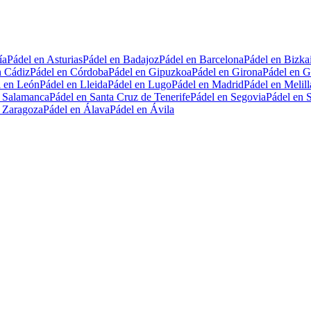
ía
Pádel en Asturias
Pádel en Badajoz
Pádel en Barcelona
Pádel en Bizka
n Cádiz
Pádel en Córdoba
Pádel en Gipuzkoa
Pádel en Girona
Pádel en G
l en León
Pádel en Lleida
Pádel en Lugo
Pádel en Madrid
Pádel en Melill
n Salamanca
Pádel en Santa Cruz de Tenerife
Pádel en Segovia
Pádel en S
n Zaragoza
Pádel en Álava
Pádel en Ávila