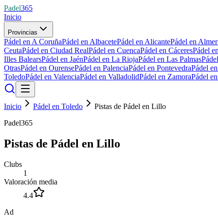
Padel
365
Inicio
Provincias
Pádel en A Coruña
Pádel en Albacete
Pádel en Alicante
Pádel en Almer
Ceuta
Pádel en Ciudad Real
Pádel en Cuenca
Pádel en Cáceres
Pádel e
Illes Balears
Pádel en Jaén
Pádel en La Rioja
Pádel en Las Palmas
Páde
Otras
Pádel en Ourense
Pádel en Palencia
Pádel en Pontevedra
Pádel e
Toledo
Pádel en Valencia
Pádel en Valladolid
Pádel en Zamora
Pádel e
Inicio
Pádel en Toledo
Pistas de Pádel en Lillo
Padel365
Pistas de Pádel en Lillo
Clubs
1
Valoración media
4.4
Ad