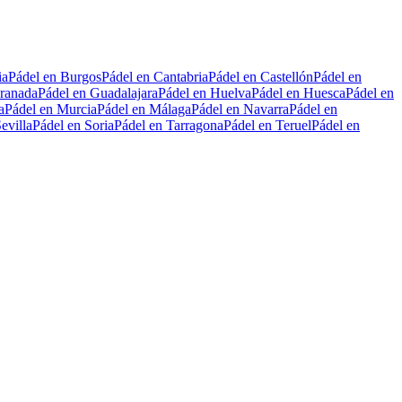
ia
Pádel en Burgos
Pádel en Cantabria
Pádel en Castellón
Pádel en
ranada
Pádel en Guadalajara
Pádel en Huelva
Pádel en Huesca
Pádel en
a
Pádel en Murcia
Pádel en Málaga
Pádel en Navarra
Pádel en
evilla
Pádel en Soria
Pádel en Tarragona
Pádel en Teruel
Pádel en