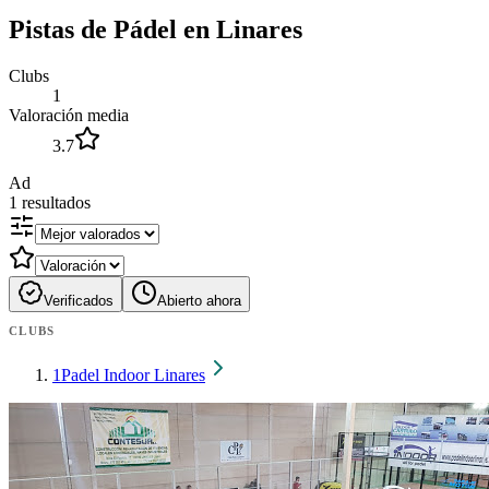
Pistas de Pádel en Linares
Clubs
1
Valoración media
3.7
Ad
1
resultados
Verificados
Abierto ahora
CLUBS
1
Padel Indoor Linares