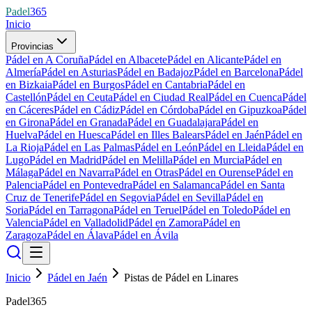
Padel
365
Inicio
Provincias
Pádel en A Coruña
Pádel en Albacete
Pádel en Alicante
Pádel en
Almería
Pádel en Asturias
Pádel en Badajoz
Pádel en Barcelona
Pádel
en Bizkaia
Pádel en Burgos
Pádel en Cantabria
Pádel en
Castellón
Pádel en Ceuta
Pádel en Ciudad Real
Pádel en Cuenca
Pádel
en Cáceres
Pádel en Cádiz
Pádel en Córdoba
Pádel en Gipuzkoa
Pádel
en Girona
Pádel en Granada
Pádel en Guadalajara
Pádel en
Huelva
Pádel en Huesca
Pádel en Illes Balears
Pádel en Jaén
Pádel en
La Rioja
Pádel en Las Palmas
Pádel en León
Pádel en Lleida
Pádel en
Lugo
Pádel en Madrid
Pádel en Melilla
Pádel en Murcia
Pádel en
Málaga
Pádel en Navarra
Pádel en Otras
Pádel en Ourense
Pádel en
Palencia
Pádel en Pontevedra
Pádel en Salamanca
Pádel en Santa
Cruz de Tenerife
Pádel en Segovia
Pádel en Sevilla
Pádel en
Soria
Pádel en Tarragona
Pádel en Teruel
Pádel en Toledo
Pádel en
Valencia
Pádel en Valladolid
Pádel en Zamora
Pádel en
Zaragoza
Pádel en Álava
Pádel en Ávila
Inicio
Pádel en Jaén
Pistas de Pádel en Linares
Padel365