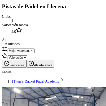
Pistas de Pádel en Llerena
Clubs
1
Valoración media
4.9
Ad
1
resultados
Verificados
Abierto ahora
CLUBS
1
Twin´s Racket Padel Academy