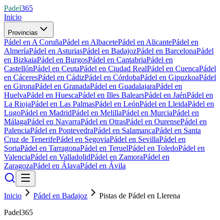
Padel
365
Inicio
Provincias
Pádel en A Coruña
Pádel en Albacete
Pádel en Alicante
Pádel en
Almería
Pádel en Asturias
Pádel en Badajoz
Pádel en Barcelona
Pádel
en Bizkaia
Pádel en Burgos
Pádel en Cantabria
Pádel en
Castellón
Pádel en Ceuta
Pádel en Ciudad Real
Pádel en Cuenca
Pádel
en Cáceres
Pádel en Cádiz
Pádel en Córdoba
Pádel en Gipuzkoa
Pádel
en Girona
Pádel en Granada
Pádel en Guadalajara
Pádel en
Huelva
Pádel en Huesca
Pádel en Illes Balears
Pádel en Jaén
Pádel en
La Rioja
Pádel en Las Palmas
Pádel en León
Pádel en Lleida
Pádel en
Lugo
Pádel en Madrid
Pádel en Melilla
Pádel en Murcia
Pádel en
Málaga
Pádel en Navarra
Pádel en Otras
Pádel en Ourense
Pádel en
Palencia
Pádel en Pontevedra
Pádel en Salamanca
Pádel en Santa
Cruz de Tenerife
Pádel en Segovia
Pádel en Sevilla
Pádel en
Soria
Pádel en Tarragona
Pádel en Teruel
Pádel en Toledo
Pádel en
Valencia
Pádel en Valladolid
Pádel en Zamora
Pádel en
Zaragoza
Pádel en Álava
Pádel en Ávila
Inicio
Pádel en Badajoz
Pistas de Pádel en Llerena
Padel365