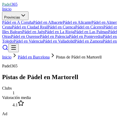
Padel
365
Inicio
Provincias
Pádel en A Coruña
Pádel en Albacete
Pádel en Alicante
Pádel en Almer
Ceuta
Pádel en Ciudad Real
Pádel en Cuenca
Pádel en Cáceres
Pádel e
Illes Balears
Pádel en Jaén
Pádel en La Rioja
Pádel en Las Palmas
Páde
Otras
Pádel en Ourense
Pádel en Palencia
Pádel en Pontevedra
Pádel e
Toledo
Pádel en Valencia
Pádel en Valladolid
Pádel en Zamora
Pádel e
Inicio
Pádel en Barcelona
Pistas de Pádel en Martorell
Padel365
Pistas de Pádel en Martorell
Clubs
1
Valoración media
4.1
Ad