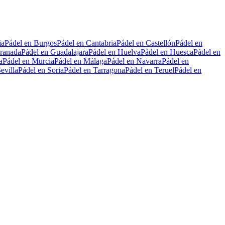
ia
Pádel en Burgos
Pádel en Cantabria
Pádel en Castellón
Pádel en
ranada
Pádel en Guadalajara
Pádel en Huelva
Pádel en Huesca
Pádel en
a
Pádel en Murcia
Pádel en Málaga
Pádel en Navarra
Pádel en
evilla
Pádel en Soria
Pádel en Tarragona
Pádel en Teruel
Pádel en