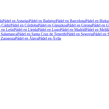
ía
Pádel en Asturias
Pádel en Badajoz
Pádel en Barcelona
Pádel en Bizka
n Cádiz
Pádel en Córdoba
Pádel en Gipuzkoa
Pádel en Girona
Pádel en G
l en León
Pádel en Lleida
Pádel en Lugo
Pádel en Madrid
Pádel en Melill
n Salamanca
Pádel en Santa Cruz de Tenerife
Pádel en Segovia
Pádel en S
n Zaragoza
Pádel en Álava
Pádel en Ávila