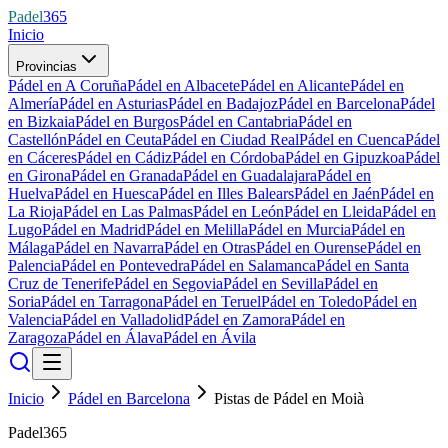
Padel
365
Inicio
Provincias
Pádel en A Coruña
Pádel en Albacete
Pádel en Alicante
Pádel en
Almería
Pádel en Asturias
Pádel en Badajoz
Pádel en Barcelona
Pádel
en Bizkaia
Pádel en Burgos
Pádel en Cantabria
Pádel en
Castellón
Pádel en Ceuta
Pádel en Ciudad Real
Pádel en Cuenca
Pádel
en Cáceres
Pádel en Cádiz
Pádel en Córdoba
Pádel en Gipuzkoa
Pádel
en Girona
Pádel en Granada
Pádel en Guadalajara
Pádel en
Huelva
Pádel en Huesca
Pádel en Illes Balears
Pádel en Jaén
Pádel en
La Rioja
Pádel en Las Palmas
Pádel en León
Pádel en Lleida
Pádel en
Lugo
Pádel en Madrid
Pádel en Melilla
Pádel en Murcia
Pádel en
Málaga
Pádel en Navarra
Pádel en Otras
Pádel en Ourense
Pádel en
Palencia
Pádel en Pontevedra
Pádel en Salamanca
Pádel en Santa
Cruz de Tenerife
Pádel en Segovia
Pádel en Sevilla
Pádel en
Soria
Pádel en Tarragona
Pádel en Teruel
Pádel en Toledo
Pádel en
Valencia
Pádel en Valladolid
Pádel en Zamora
Pádel en
Zaragoza
Pádel en Álava
Pádel en Ávila
Inicio
Pádel en Barcelona
Pistas de Pádel en Moià
Padel365