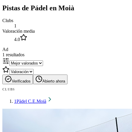
Pistas de Pádel en Moià
Clubs
1
Valoración media
4.0
Ad
1
resultados
Verificados
Abierto ahora
CLUBS
1
Pàdel C.E.Moià