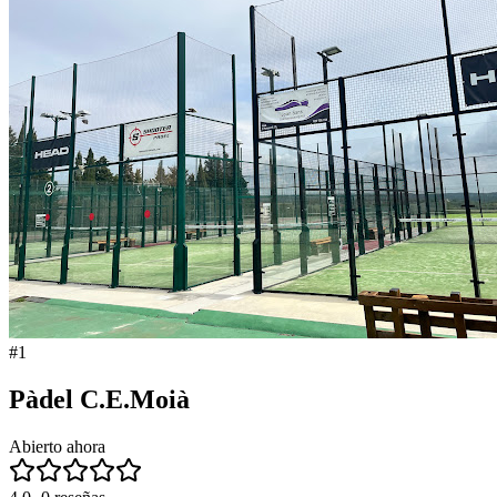
#
1
Pàdel C.E.Moià
Abierto ahora