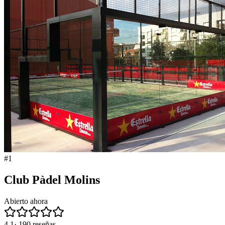
#
1
Club Pàdel Molins
Abierto ahora
4.1
·
190
reseñas