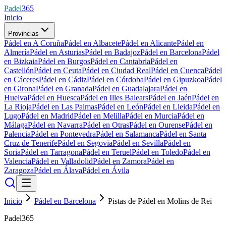
Padel
365
Inicio
Provincias
Pádel en A Coruña
Pádel en Albacete
Pádel en Alicante
Pádel en
Almería
Pádel en Asturias
Pádel en Badajoz
Pádel en Barcelona
Pádel
en Bizkaia
Pádel en Burgos
Pádel en Cantabria
Pádel en
Castellón
Pádel en Ceuta
Pádel en Ciudad Real
Pádel en Cuenca
Pádel
en Cáceres
Pádel en Cádiz
Pádel en Córdoba
Pádel en Gipuzkoa
Pádel
en Girona
Pádel en Granada
Pádel en Guadalajara
Pádel en
Huelva
Pádel en Huesca
Pádel en Illes Balears
Pádel en Jaén
Pádel en
La Rioja
Pádel en Las Palmas
Pádel en León
Pádel en Lleida
Pádel en
Lugo
Pádel en Madrid
Pádel en Melilla
Pádel en Murcia
Pádel en
Málaga
Pádel en Navarra
Pádel en Otras
Pádel en Ourense
Pádel en
Palencia
Pádel en Pontevedra
Pádel en Salamanca
Pádel en Santa
Cruz de Tenerife
Pádel en Segovia
Pádel en Sevilla
Pádel en
Soria
Pádel en Tarragona
Pádel en Teruel
Pádel en Toledo
Pádel en
Valencia
Pádel en Valladolid
Pádel en Zamora
Pádel en
Zaragoza
Pádel en Álava
Pádel en Ávila
Inicio
Pádel en Barcelona
Pistas de Pádel en Molins de Rei
Padel365