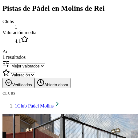
Pistas de Pádel en Molins de Rei
Clubs
1
Valoración media
4.1
Ad
1
resultados
Verificados
Abierto ahora
CLUBS
1
Club Pàdel Molins