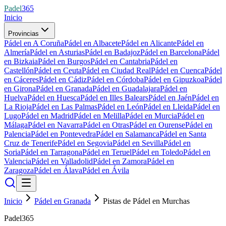
Padel
365
Inicio
Provincias
Pádel en A Coruña
Pádel en Albacete
Pádel en Alicante
Pádel en
Almería
Pádel en Asturias
Pádel en Badajoz
Pádel en Barcelona
Pádel
en Bizkaia
Pádel en Burgos
Pádel en Cantabria
Pádel en
Castellón
Pádel en Ceuta
Pádel en Ciudad Real
Pádel en Cuenca
Pádel
en Cáceres
Pádel en Cádiz
Pádel en Córdoba
Pádel en Gipuzkoa
Pádel
en Girona
Pádel en Granada
Pádel en Guadalajara
Pádel en
Huelva
Pádel en Huesca
Pádel en Illes Balears
Pádel en Jaén
Pádel en
La Rioja
Pádel en Las Palmas
Pádel en León
Pádel en Lleida
Pádel en
Lugo
Pádel en Madrid
Pádel en Melilla
Pádel en Murcia
Pádel en
Málaga
Pádel en Navarra
Pádel en Otras
Pádel en Ourense
Pádel en
Palencia
Pádel en Pontevedra
Pádel en Salamanca
Pádel en Santa
Cruz de Tenerife
Pádel en Segovia
Pádel en Sevilla
Pádel en
Soria
Pádel en Tarragona
Pádel en Teruel
Pádel en Toledo
Pádel en
Valencia
Pádel en Valladolid
Pádel en Zamora
Pádel en
Zaragoza
Pádel en Álava
Pádel en Ávila
Inicio
Pádel en Granada
Pistas de Pádel en Murchas
Padel365