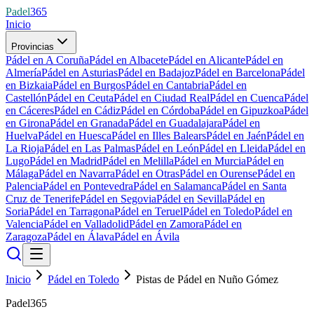
Padel
365
Inicio
Provincias
Pádel en A Coruña
Pádel en Albacete
Pádel en Alicante
Pádel en
Almería
Pádel en Asturias
Pádel en Badajoz
Pádel en Barcelona
Pádel
en Bizkaia
Pádel en Burgos
Pádel en Cantabria
Pádel en
Castellón
Pádel en Ceuta
Pádel en Ciudad Real
Pádel en Cuenca
Pádel
en Cáceres
Pádel en Cádiz
Pádel en Córdoba
Pádel en Gipuzkoa
Pádel
en Girona
Pádel en Granada
Pádel en Guadalajara
Pádel en
Huelva
Pádel en Huesca
Pádel en Illes Balears
Pádel en Jaén
Pádel en
La Rioja
Pádel en Las Palmas
Pádel en León
Pádel en Lleida
Pádel en
Lugo
Pádel en Madrid
Pádel en Melilla
Pádel en Murcia
Pádel en
Málaga
Pádel en Navarra
Pádel en Otras
Pádel en Ourense
Pádel en
Palencia
Pádel en Pontevedra
Pádel en Salamanca
Pádel en Santa
Cruz de Tenerife
Pádel en Segovia
Pádel en Sevilla
Pádel en
Soria
Pádel en Tarragona
Pádel en Teruel
Pádel en Toledo
Pádel en
Valencia
Pádel en Valladolid
Pádel en Zamora
Pádel en
Zaragoza
Pádel en Álava
Pádel en Ávila
Inicio
Pádel en Toledo
Pistas de Pádel en Nuño Gómez
Padel365