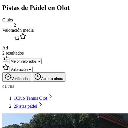
Pistas de Pádel en Olot
Clubs
2
Valoración media
4.2
Ad
2
resultados
Verificados
Abierto ahora
CLUBS
1
Club Tennis Olot
2
Pistas pádel