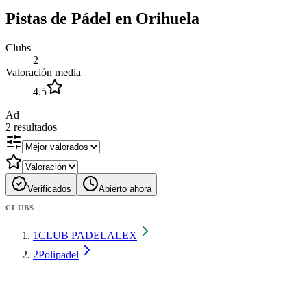
Pistas de Pádel en Orihuela
Clubs
2
Valoración media
4.5
Ad
2
resultados
Verificados
Abierto ahora
CLUBS
1
CLUB PADELALEX
2
Polipadel