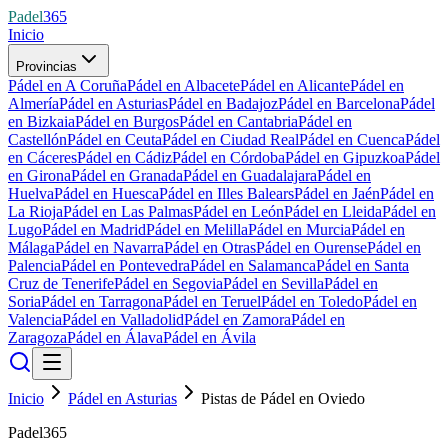
Padel
365
Inicio
Provincias
Pádel en A Coruña
Pádel en Albacete
Pádel en Alicante
Pádel en
Almería
Pádel en Asturias
Pádel en Badajoz
Pádel en Barcelona
Pádel
en Bizkaia
Pádel en Burgos
Pádel en Cantabria
Pádel en
Castellón
Pádel en Ceuta
Pádel en Ciudad Real
Pádel en Cuenca
Pádel
en Cáceres
Pádel en Cádiz
Pádel en Córdoba
Pádel en Gipuzkoa
Pádel
en Girona
Pádel en Granada
Pádel en Guadalajara
Pádel en
Huelva
Pádel en Huesca
Pádel en Illes Balears
Pádel en Jaén
Pádel en
La Rioja
Pádel en Las Palmas
Pádel en León
Pádel en Lleida
Pádel en
Lugo
Pádel en Madrid
Pádel en Melilla
Pádel en Murcia
Pádel en
Málaga
Pádel en Navarra
Pádel en Otras
Pádel en Ourense
Pádel en
Palencia
Pádel en Pontevedra
Pádel en Salamanca
Pádel en Santa
Cruz de Tenerife
Pádel en Segovia
Pádel en Sevilla
Pádel en
Soria
Pádel en Tarragona
Pádel en Teruel
Pádel en Toledo
Pádel en
Valencia
Pádel en Valladolid
Pádel en Zamora
Pádel en
Zaragoza
Pádel en Álava
Pádel en Ávila
Inicio
Pádel en Asturias
Pistas de Pádel en Oviedo
Padel365