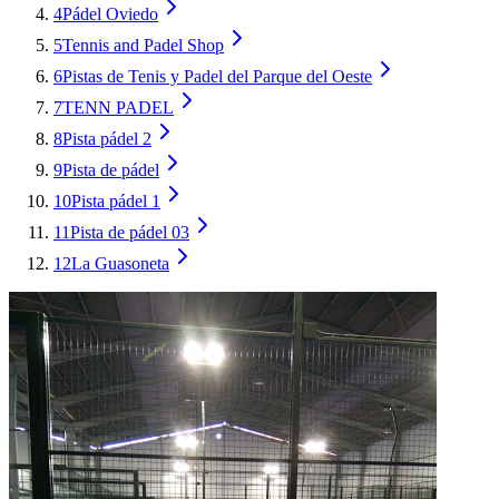
4
Pádel Oviedo
5
Tennis and Padel Shop
6
Pistas de Tenis y Padel del Parque del Oeste
7
TENN PADEL
8
Pista pádel 2
9
Pista de pádel
10
Pista pádel 1
11
Pista de pádel 03
12
La Guasoneta