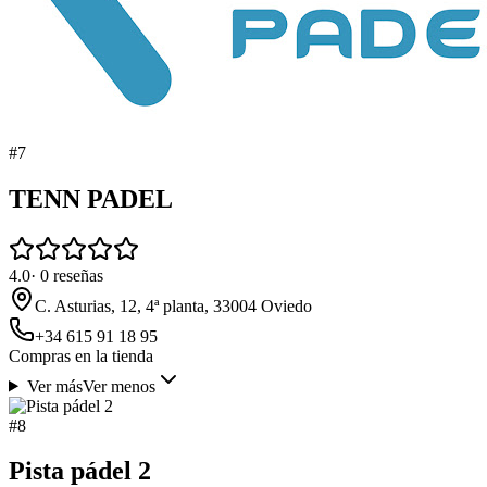
#
7
TENN PADEL
4.0
·
0
reseñas
C. Asturias, 12, 4ª planta, 33004 Oviedo
+34 615 91 18 95
Compras en la tienda
Ver más
Ver menos
#
8
Pista pádel 2