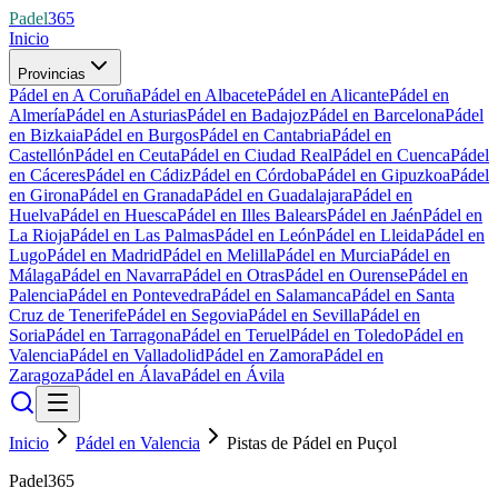
Padel
365
Inicio
Provincias
Pádel en A Coruña
Pádel en Albacete
Pádel en Alicante
Pádel en
Almería
Pádel en Asturias
Pádel en Badajoz
Pádel en Barcelona
Pádel
en Bizkaia
Pádel en Burgos
Pádel en Cantabria
Pádel en
Castellón
Pádel en Ceuta
Pádel en Ciudad Real
Pádel en Cuenca
Pádel
en Cáceres
Pádel en Cádiz
Pádel en Córdoba
Pádel en Gipuzkoa
Pádel
en Girona
Pádel en Granada
Pádel en Guadalajara
Pádel en
Huelva
Pádel en Huesca
Pádel en Illes Balears
Pádel en Jaén
Pádel en
La Rioja
Pádel en Las Palmas
Pádel en León
Pádel en Lleida
Pádel en
Lugo
Pádel en Madrid
Pádel en Melilla
Pádel en Murcia
Pádel en
Málaga
Pádel en Navarra
Pádel en Otras
Pádel en Ourense
Pádel en
Palencia
Pádel en Pontevedra
Pádel en Salamanca
Pádel en Santa
Cruz de Tenerife
Pádel en Segovia
Pádel en Sevilla
Pádel en
Soria
Pádel en Tarragona
Pádel en Teruel
Pádel en Toledo
Pádel en
Valencia
Pádel en Valladolid
Pádel en Zamora
Pádel en
Zaragoza
Pádel en Álava
Pádel en Ávila
Inicio
Pádel en Valencia
Pistas de Pádel en Puçol
Padel365