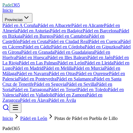
Padel
365
Inicio
Provincias
Pádel en A Coruña
Pádel en Albacete
Pádel en Alicante
Pádel en
Almería
Pádel en Asturias
Pádel en Badajoz
Pádel en Barcelona
Pádel
en Bizkaia
Pádel en Burgos
Pádel en Cantabria
Pádel en
Castellón
Pádel en Ceuta
Pádel en Ciudad Real
Pádel en Cuenca
Pádel
en Cáceres
Pádel en Cádiz
Pádel en Córdoba
Pádel en Gipuzkoa
Pádel
en Girona
Pádel en Granada
Pádel en Guadalajara
Pádel en
Huelva
Pádel en Huesca
Pádel en Illes Balears
Pádel en Jaén
Pádel en
La Rioja
Pádel en Las Palmas
Pádel en León
Pádel en Lleida
Pádel en
Lugo
Pádel en Madrid
Pádel en Melilla
Pádel en Murcia
Pádel en
Málaga
Pádel en Navarra
Pádel en Otras
Pádel en Ourense
Pádel en
Palencia
Pádel en Pontevedra
Pádel en Salamanca
Pádel en Santa
Cruz de Tenerife
Pádel en Segovia
Pádel en Sevilla
Pádel en
Soria
Pádel en Tarragona
Pádel en Teruel
Pádel en Toledo
Pádel en
Valencia
Pádel en Valladolid
Pádel en Zamora
Pádel en
Zaragoza
Pádel en Álava
Pádel en Ávila
Inicio
Pádel en León
Pistas de Pádel en Puebla de Lillo
Padel365