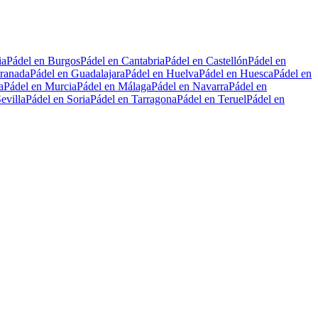
ia
Pádel en Burgos
Pádel en Cantabria
Pádel en Castellón
Pádel en
ranada
Pádel en Guadalajara
Pádel en Huelva
Pádel en Huesca
Pádel en
a
Pádel en Murcia
Pádel en Málaga
Pádel en Navarra
Pádel en
evilla
Pádel en Soria
Pádel en Tarragona
Pádel en Teruel
Pádel en