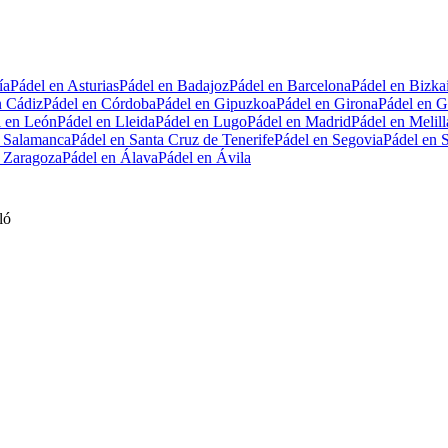
ía
Pádel en Asturias
Pádel en Badajoz
Pádel en Barcelona
Pádel en Bizka
n Cádiz
Pádel en Córdoba
Pádel en Gipuzkoa
Pádel en Girona
Pádel en G
l en León
Pádel en Lleida
Pádel en Lugo
Pádel en Madrid
Pádel en Melill
n Salamanca
Pádel en Santa Cruz de Tenerife
Pádel en Segovia
Pádel en S
n Zaragoza
Pádel en Álava
Pádel en Ávila
ló