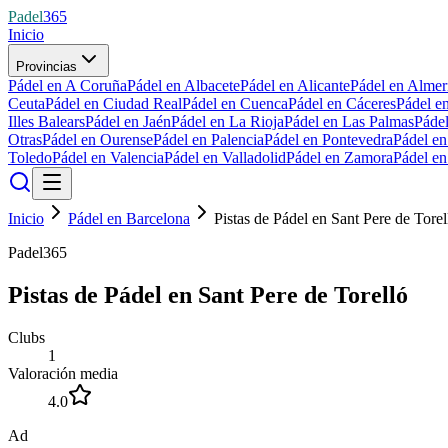
Padel
365
Inicio
Provincias
Pádel en A Coruña
Pádel en Albacete
Pádel en Alicante
Pádel en Almer
Ceuta
Pádel en Ciudad Real
Pádel en Cuenca
Pádel en Cáceres
Pádel e
Illes Balears
Pádel en Jaén
Pádel en La Rioja
Pádel en Las Palmas
Páde
Otras
Pádel en Ourense
Pádel en Palencia
Pádel en Pontevedra
Pádel e
Toledo
Pádel en Valencia
Pádel en Valladolid
Pádel en Zamora
Pádel e
Inicio
Pádel en Barcelona
Pistas de Pádel en Sant Pere de Torel
Padel365
Pistas de Pádel en Sant Pere de Torelló
Clubs
1
Valoración media
4.0
Ad