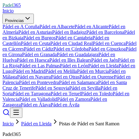
Padel
365
Inicio
Provincias
Pádel en A Coruña
Pádel en Albacete
Pádel en Alicante
Pádel en
Almería
Pádel en Asturias
Pádel en Badajoz
Pádel en Barcelona
Pádel
en Bizkaia
Pádel en Burgos
Pádel en Cantabria
Pádel en
Castellón
Pádel en Ceuta
Pádel en Ciudad Real
Pádel en Cuenca
Pádel
en Cáceres
Pádel en Cádiz
Pádel en Córdoba
Pádel en Gipuzkoa
Pádel
en Girona
Pádel en Granada
Pádel en Guadalajara
Pádel en
Huelva
Pádel en Huesca
Pádel en Illes Balears
Pádel en Jaén
Pádel en
La Rioja
Pádel en Las Palmas
Pádel en León
Pádel en Lleida
Pádel en
Lugo
Pádel en Madrid
Pádel en Melilla
Pádel en Murcia
Pádel en
Málaga
Pádel en Navarra
Pádel en Otras
Pádel en Ourense
Pádel en
Palencia
Pádel en Pontevedra
Pádel en Salamanca
Pádel en Santa
Cruz de Tenerife
Pádel en Segovia
Pádel en Sevilla
Pádel en
Soria
Pádel en Tarragona
Pádel en Teruel
Pádel en Toledo
Pádel en
Valencia
Pádel en Valladolid
Pádel en Zamora
Pádel en
Zaragoza
Pádel en Álava
Pádel en Ávila
Inicio
Pádel en Lleida
Pistas de Pádel en Sant Ramon
Padel365