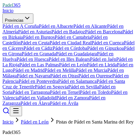
Padel
365
Inicio
Provincias
Pádel en A Coruña
Pádel en Albacete
Pádel en Alicante
Pádel en
Almería
Pádel en Asturias
Pádel en Badajoz
Pádel en Barcelona
Pádel
en Bizkaia
Pádel en Burgos
Pádel en Cantabria
Pádel en
Castellón
Pádel en Ceuta
Pádel en Ciudad Real
Pádel en Cuenca
Pádel
en Cáceres
Pádel en Cádiz
Pádel en Córdoba
Pádel en Gipuzkoa
Pádel
en Girona
Pádel en Granada
Pádel en Guadalajara
Pádel en
Huelva
Pádel en Huesca
Pádel en Illes Balears
Pádel en Jaén
Pádel en
La Rioja
Pádel en Las Palmas
Pádel en León
Pádel en Lleida
Pádel en
Lugo
Pádel en Madrid
Pádel en Melilla
Pádel en Murcia
Pádel en
Málaga
Pádel en Navarra
Pádel en Otras
Pádel en Ourense
Pádel en
Palencia
Pádel en Pontevedra
Pádel en Salamanca
Pádel en Santa
Cruz de Tenerife
Pádel en Segovia
Pádel en Sevilla
Pádel en
Soria
Pádel en Tarragona
Pádel en Teruel
Pádel en Toledo
Pádel en
Valencia
Pádel en Valladolid
Pádel en Zamora
Pádel en
Zaragoza
Pádel en Álava
Pádel en Ávila
Inicio
Pádel en León
Pistas de Pádel en Santa Marina del Rey
Padel365