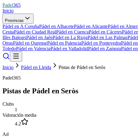
Padel
365
Inicio
Provincias
Pádel en A Coruña
Pádel en Albacete
Pádel en Alicante
Pádel en Almer
Ceuta
Pádel en Ciudad Real
Pádel en Cuenca
Pádel en Cáceres
Pádel e
Illes Balears
Pádel en Jaén
Pádel en La Rioja
Pádel en Las Palmas
Páde
Otras
Pádel en Ourense
Pádel en Palencia
Pádel en Pontevedra
Pádel e
Toledo
Pádel en Valencia
Pádel en Valladolid
Pádel en Zamora
Pádel e
Inicio
Pádel en Lleida
Pistas de Pádel en Seròs
Padel365
Pistas de Pádel en Seròs
Clubs
1
Valoración media
4.2
Ad