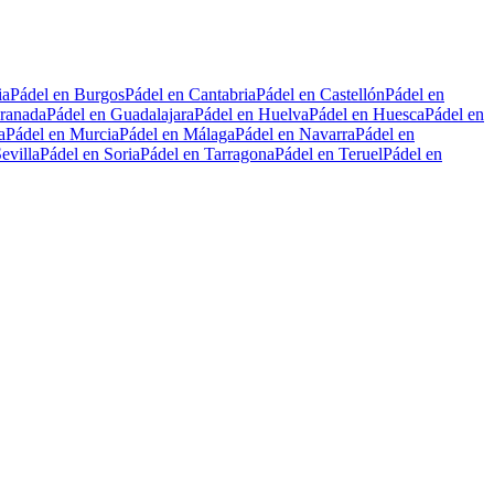
ia
Pádel en Burgos
Pádel en Cantabria
Pádel en Castellón
Pádel en
ranada
Pádel en Guadalajara
Pádel en Huelva
Pádel en Huesca
Pádel en
a
Pádel en Murcia
Pádel en Málaga
Pádel en Navarra
Pádel en
evilla
Pádel en Soria
Pádel en Tarragona
Pádel en Teruel
Pádel en