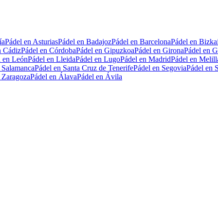
ía
Pádel en Asturias
Pádel en Badajoz
Pádel en Barcelona
Pádel en Bizka
n Cádiz
Pádel en Córdoba
Pádel en Gipuzkoa
Pádel en Girona
Pádel en G
l en León
Pádel en Lleida
Pádel en Lugo
Pádel en Madrid
Pádel en Melill
n Salamanca
Pádel en Santa Cruz de Tenerife
Pádel en Segovia
Pádel en S
n Zaragoza
Pádel en Álava
Pádel en Ávila