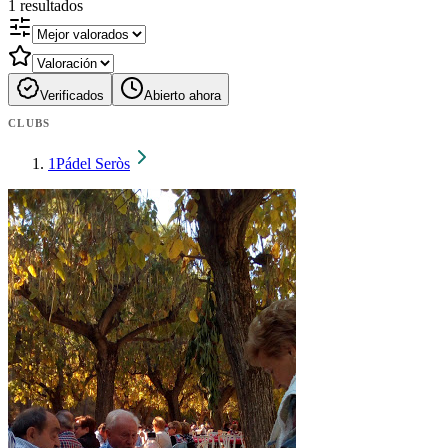
1
resultados
Verificados
Abierto ahora
CLUBS
1
Pádel Seròs