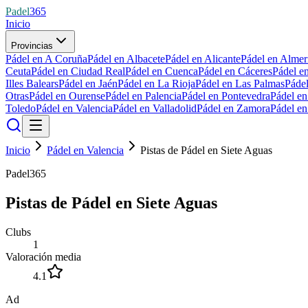
Padel
365
Inicio
Provincias
Pádel en A Coruña
Pádel en Albacete
Pádel en Alicante
Pádel en Almer
Ceuta
Pádel en Ciudad Real
Pádel en Cuenca
Pádel en Cáceres
Pádel e
Illes Balears
Pádel en Jaén
Pádel en La Rioja
Pádel en Las Palmas
Páde
Otras
Pádel en Ourense
Pádel en Palencia
Pádel en Pontevedra
Pádel e
Toledo
Pádel en Valencia
Pádel en Valladolid
Pádel en Zamora
Pádel e
Inicio
Pádel en Valencia
Pistas de Pádel en Siete Aguas
Padel365
Pistas de Pádel en Siete Aguas
Clubs
1
Valoración media
4.1
Ad