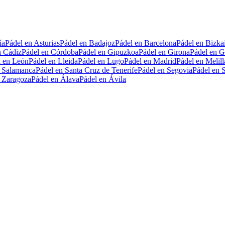
ía
Pádel en Asturias
Pádel en Badajoz
Pádel en Barcelona
Pádel en Bizka
n Cádiz
Pádel en Córdoba
Pádel en Gipuzkoa
Pádel en Girona
Pádel en G
l en León
Pádel en Lleida
Pádel en Lugo
Pádel en Madrid
Pádel en Melill
n Salamanca
Pádel en Santa Cruz de Tenerife
Pádel en Segovia
Pádel en S
n Zaragoza
Pádel en Álava
Pádel en Ávila