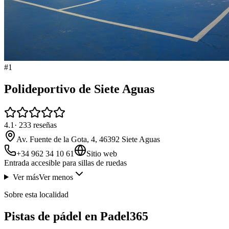
#
1
Polideportivo de Siete Aguas
4.1
·
233
reseñas
Av. Fuente de la Gota, 4, 46392 Siete Aguas
+34 962 34 10 61
Sitio web
Entrada accesible para sillas de ruedas
Ver más
Ver menos
Sobre esta localidad
Pistas de pádel en Padel365