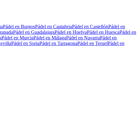
ia
Pádel en Burgos
Pádel en Cantabria
Pádel en Castellón
Pádel en
ranada
Pádel en Guadalajara
Pádel en Huelva
Pádel en Huesca
Pádel en
a
Pádel en Murcia
Pádel en Málaga
Pádel en Navarra
Pádel en
evilla
Pádel en Soria
Pádel en Tarragona
Pádel en Teruel
Pádel en