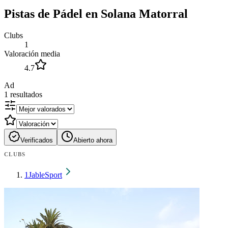
Pistas de Pádel en Solana Matorral
Clubs
1
Valoración media
4.7
Ad
1
resultados
Verificados
Abierto ahora
CLUBS
1
JableSport