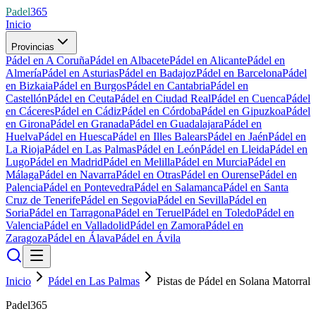
Padel
365
Inicio
Provincias
Pádel en A Coruña
Pádel en Albacete
Pádel en Alicante
Pádel en
Almería
Pádel en Asturias
Pádel en Badajoz
Pádel en Barcelona
Pádel
en Bizkaia
Pádel en Burgos
Pádel en Cantabria
Pádel en
Castellón
Pádel en Ceuta
Pádel en Ciudad Real
Pádel en Cuenca
Pádel
en Cáceres
Pádel en Cádiz
Pádel en Córdoba
Pádel en Gipuzkoa
Pádel
en Girona
Pádel en Granada
Pádel en Guadalajara
Pádel en
Huelva
Pádel en Huesca
Pádel en Illes Balears
Pádel en Jaén
Pádel en
La Rioja
Pádel en Las Palmas
Pádel en León
Pádel en Lleida
Pádel en
Lugo
Pádel en Madrid
Pádel en Melilla
Pádel en Murcia
Pádel en
Málaga
Pádel en Navarra
Pádel en Otras
Pádel en Ourense
Pádel en
Palencia
Pádel en Pontevedra
Pádel en Salamanca
Pádel en Santa
Cruz de Tenerife
Pádel en Segovia
Pádel en Sevilla
Pádel en
Soria
Pádel en Tarragona
Pádel en Teruel
Pádel en Toledo
Pádel en
Valencia
Pádel en Valladolid
Pádel en Zamora
Pádel en
Zaragoza
Pádel en Álava
Pádel en Ávila
Inicio
Pádel en Las Palmas
Pistas de Pádel en Solana Matorral
Padel365