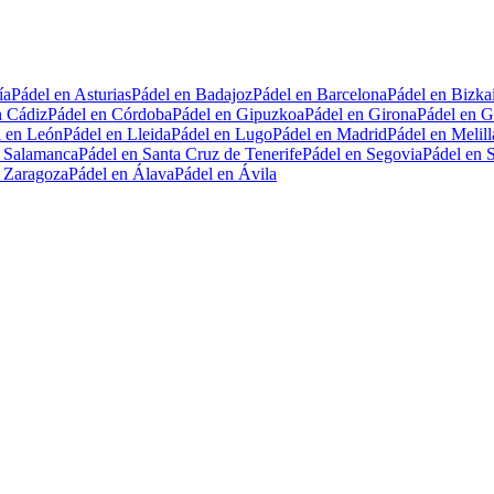
ía
Pádel en Asturias
Pádel en Badajoz
Pádel en Barcelona
Pádel en Bizka
n Cádiz
Pádel en Córdoba
Pádel en Gipuzkoa
Pádel en Girona
Pádel en G
l en León
Pádel en Lleida
Pádel en Lugo
Pádel en Madrid
Pádel en Melill
n Salamanca
Pádel en Santa Cruz de Tenerife
Pádel en Segovia
Pádel en S
n Zaragoza
Pádel en Álava
Pádel en Ávila