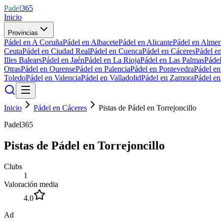
Padel
365
Inicio
Provincias
Pádel en A Coruña
Pádel en Albacete
Pádel en Alicante
Pádel en Almer
Ceuta
Pádel en Ciudad Real
Pádel en Cuenca
Pádel en Cáceres
Pádel e
Illes Balears
Pádel en Jaén
Pádel en La Rioja
Pádel en Las Palmas
Páde
Otras
Pádel en Ourense
Pádel en Palencia
Pádel en Pontevedra
Pádel e
Toledo
Pádel en Valencia
Pádel en Valladolid
Pádel en Zamora
Pádel e
Inicio
Pádel en Cáceres
Pistas de Pádel en Torrejoncillo
Padel365
Pistas de Pádel en Torrejoncillo
Clubs
1
Valoración media
4.0
Ad