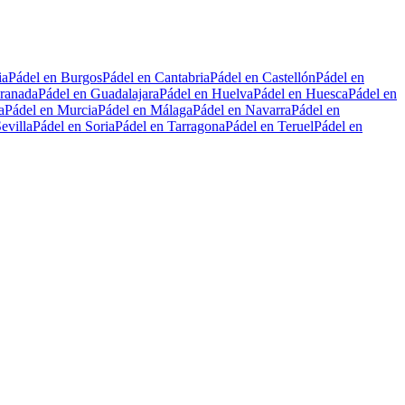
ia
Pádel en Burgos
Pádel en Cantabria
Pádel en Castellón
Pádel en
ranada
Pádel en Guadalajara
Pádel en Huelva
Pádel en Huesca
Pádel en
a
Pádel en Murcia
Pádel en Málaga
Pádel en Navarra
Pádel en
evilla
Pádel en Soria
Pádel en Tarragona
Pádel en Teruel
Pádel en