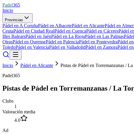
Padel
365
Inicio
Provincias
Pádel en A Coruña
Pádel en Albacete
Pádel en Alicante
Pádel en Almer
Ceuta
Pádel en Ciudad Real
Pádel en Cuenca
Pádel en Cáceres
Pádel e
Illes Balears
Pádel en Jaén
Pádel en La Rioja
Pádel en Las Palmas
Páde
Otras
Pádel en Ourense
Pádel en Palencia
Pádel en Pontevedra
Pádel e
Toledo
Pádel en Valencia
Pádel en Valladolid
Pádel en Zamora
Pádel e
Inicio
Pádel en Alicante
Pistas de Pádel en Torremanzanas / La
Padel365
Pistas de Pádel en Torremanzanas / La To
Clubs
1
Valoración media
4.0
Ad