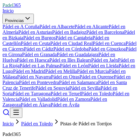
Padel
365
Inicio
Provincias
Pádel en A Coruña
Pádel en Albacete
Pádel en Alicante
Pádel en
Almería
Pádel en Asturias
Pádel en Badajoz
Pádel en Barcelona
Pádel
en Bizkaia
Pádel en Burgos
Pádel en Cantabria
Pádel en
Castellón
Pádel en Ceuta
Pádel en Ciudad Real
Pádel en Cuenca
Pádel
en Cáceres
Pádel en Cádiz
Pádel en Córdoba
Pádel en Gipuzkoa
Pádel
en Girona
Pádel en Granada
Pádel en Guadalajara
Pádel en
Huelva
Pádel en Huesca
Pádel en Illes Balears
Pádel en Jaén
Pádel en
La Rioja
Pádel en Las Palmas
Pádel en León
Pádel en Lleida
Pádel en
Lugo
Pádel en Madrid
Pádel en Melilla
Pádel en Murcia
Pádel en
Málaga
Pádel en Navarra
Pádel en Otras
Pádel en Ourense
Pádel en
Palencia
Pádel en Pontevedra
Pádel en Salamanca
Pádel en Santa
Cruz de Tenerife
Pádel en Segovia
Pádel en Sevilla
Pádel en
Soria
Pádel en Tarragona
Pádel en Teruel
Pádel en Toledo
Pádel en
Valencia
Pádel en Valladolid
Pádel en Zamora
Pádel en
Zaragoza
Pádel en Álava
Pádel en Ávila
Inicio
Pádel en Toledo
Pistas de Pádel en Torrijos
Padel365