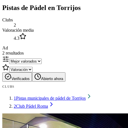
Pistas de Pádel en Torrijos
Clubs
2
Valoración media
4.3
Ad
2
resultados
Verificados
Abierto ahora
CLUBS
1
Pistas municipales de pádel de Torrijos
2
Club Pádel Roma